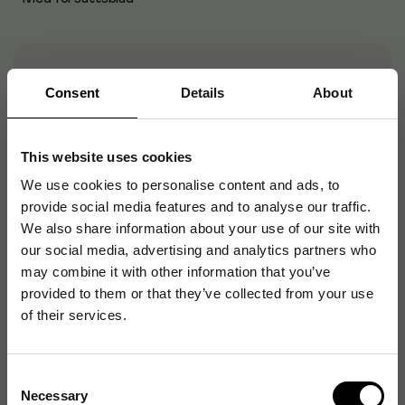
Artikelnummer
:
102877
Consent
Details
About
Originalnummer
:
98323
EAN:
7392866017029
This website uses cookies
We use cookies to personalise content and ads, to
provide social media features and to analyse our traffic.
Produktspecifikationer
We also share information about your use of our site with
Material
Polypropylen
our social media, advertising and analytics partners who
may combine it with other information that you’ve
Format
A4+
provided to them or that they’ve collected from your use
of their services.
Färg
Vit
Antal flikar
12 st
Consent
Necessary
Selection