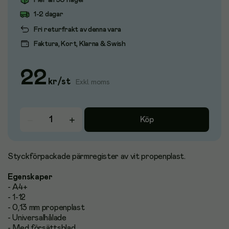
Fler än 50 i lager
1-2 dagar
Fri returfrakt av denna vara
Faktura, Kort, Klarna & Swish
22
kr
/
st
Exkl. moms
Köp
Styckförpackade pärmregister av vit propenplast.
Egenskaper
- A4+
- 1-12
- 0,13 mm propenplast
- Universalhålade
- Med försättsblad