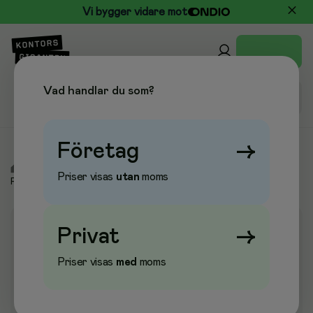
Vi bygger vidare mot
Vad handlar du som?
Företag
→
/
Kontor & Papper
/
Pärmar & Register
/
Pärmregister
/
Priser visas
utan
moms
Plastregister
Privat
→
Priser visas
med
moms