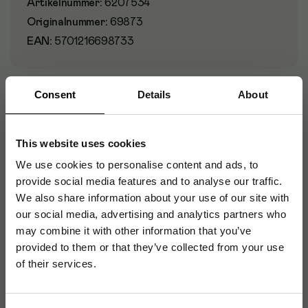
Artikelnummer
:
6207534
Originalnummer
:
69873
EAN:
5701216698733
Consent
Details
About
Produktspecifikationer
Material
Kartong
This website uses cookies
Format
A4
We use cookies to personalise content and ads, to
provide social media features and to analyse our traffic.
Färg
Grön
We also share information about your use of our site with
our social media, advertising and analytics partners who
Antal flikar
12 st
may combine it with other information that you’ve
provided to them or that they’ve collected from your use
Förtryckta etiketter
Ja
of their services.