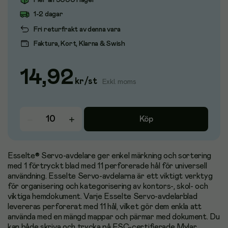
Fler än 3000 i lager
1-2 dagar
Fri returfrakt av denna vara
Faktura, Kort, Klarna & Swish
14,92
kr
/
st
Exkl. moms
Köp
Esselte® Servo-avdelare ger enkel märkning och sortering
med 1 förtryckt blad med 11 perforerade hål för universell
användning. Esselte Servo-avdelarna är ett viktigt verktyg
för organisering och kategorisering av kontors-, skol- och
viktiga hemdokument. Varje Esselte Servo-avdelarblad
levereras perforerat med 11 hål, vilket gör dem enkla att
använda med en mängd mappar och pärmar med dokument. Du
kan både skriva och trycka på FSC-certifierade Mylar