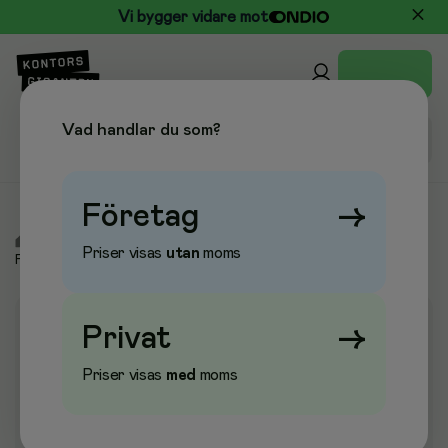
Vi bygger vidare mot
Vad handlar du som?
Företag
→
/
Kontor & Papper
/
Pärmar & Register
/
Pärmregister
/
Priser visas
utan
moms
Förstärkta register
Privat
→
Priser visas
med
moms