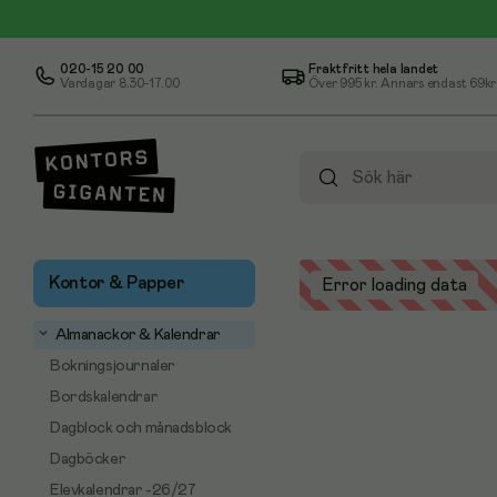
020-15 20 00
Fraktfritt hela landet
Vardagar 8.30-17.00
Över
995 kr
. Annars endast 69kr
Kontor & Papper
Error loading data
Almanackor & Kalendrar
Bokningsjournaler
Bordskalendrar
Dagblock och månadsblock
Dagböcker
Elevkalendrar -26/27