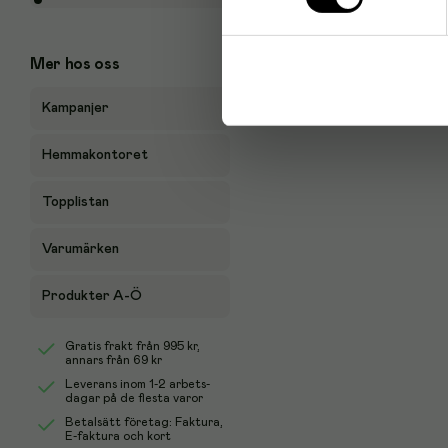
Mer hos oss
Kampanjer
Hemmakontoret
Topplistan
Varumärken
Produkter A-Ö
Gratis frakt från
995 kr
,
annars från 69 kr
Leverans inom 1-2 arbets-
dagar på de flesta varor
Betalsätt företag: Faktura,
E-faktura och kort