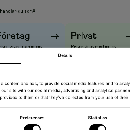
handlar du som?
Företag
→
Privat
iser visas
utan
moms
Priser visas
med
moms
Details
e content and ads, to provide social media features and to analy
 our site with our social media, advertising and analytics partn
 provided to them or that they’ve collected from your use of their
Preferences
Statistics