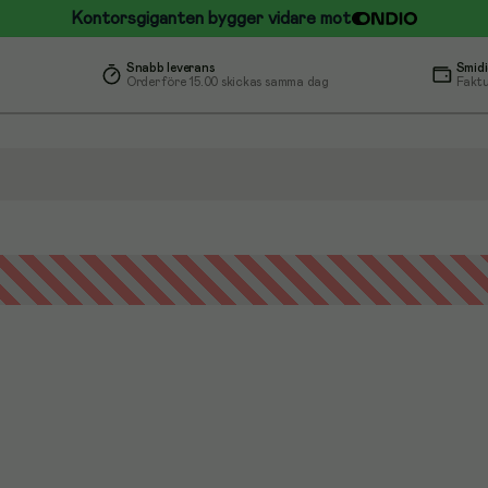
Kontorsgiganten bygger vidare mot
Snabb leverans
Smidi
Order före 15.00 skickas samma dag
Faktu