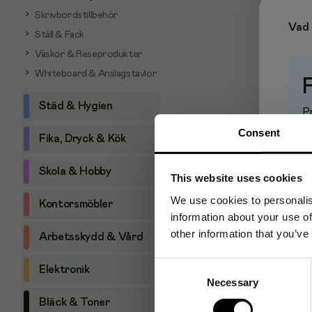
Skrivbordstillbehör
Vad 
Ställ & Fack
Väskor & Reseprodukter
Whiteboard & Anslagstavlor
Städ & Hygien
Pr
Consent
Fika, Dryck & Kök
Skola & Hobby
This website uses cookies
We use cookies to personalis
Kontorsmöbler
information about your use of
other information that you’ve
Arbetsskydd & Vård
Consent
Elektronik
Necessary
Selection
Bläck & Toner