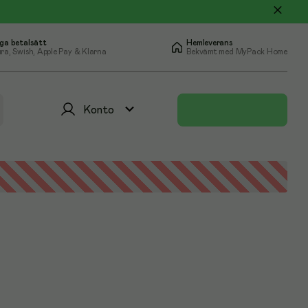
ga betalsätt
Hemleverans
ra, Swish, Apple Pay & Klarna
Bekvämt med MyPack Home
Konto