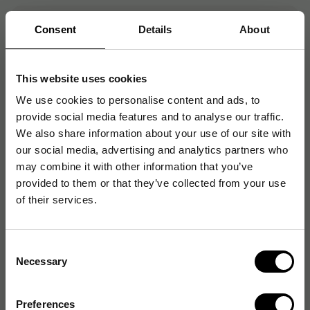
Consent
Details
About
Artikelnummer
:
EPSB11B252401
Originalnummer
:
B11B252401
EAN:
8715946656908
This website uses cookies
We use cookies to personalise content and ads, to
provide social media features and to analyse our traffic.
Produktspecifikationer
We also share information about your use of our site with
our social media, advertising and analytics partners who
Skannertyp
Arkmatare
may combine it with other information that you’ve
provided to them or that they’ve collected from your use
Maximal scanhastighet
10.9 sidor/minut
of their services.
Automatisk
Nej
dokumentmatare (ADF)
Consent
Necessary
Selection
Skanningsupplösning
600 dpi
Dubbelriktad skanning
Nej
Preferences