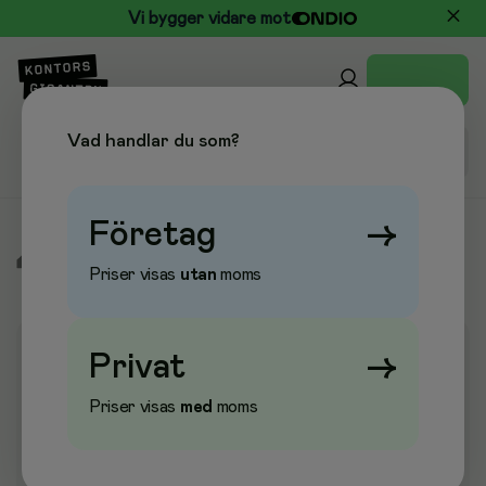
Vi bygger vidare mot
Vad handlar du som?
Företag
→
/
Elektronik
/
Skrivare
/
Scanner
/
Scanner
Priser visas
utan
moms
Privat
→
Priser visas
med
moms