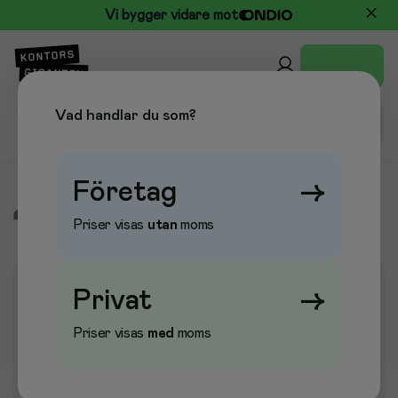
Vi bygger vidare mot
Vad handlar du som?
Företag
→
/
Elektronik
/
Skrivare
/
Scanner
/
Scanner
Priser visas
utan
moms
Privat
→
Priser visas
med
moms