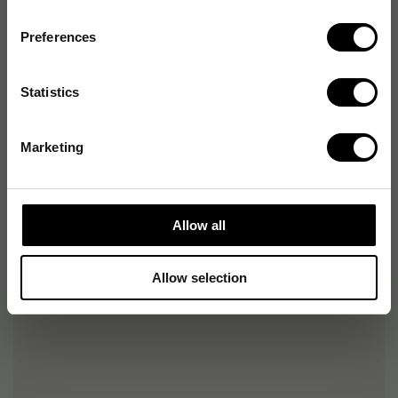
Skanningsupplösning
600 dpi
Preferences
Dubbelriktad skanning
Ja
Statistics
Tillgängliga
USB 2.0, USB 3.0
anslutningstyper
Marketing
Kompatibelt
Windows, MacOS
operativsystem
Allow all
Allow selection