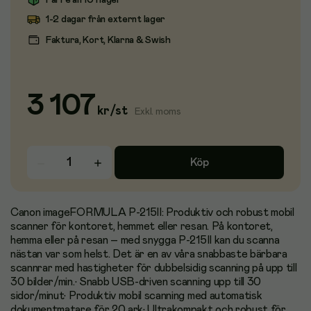
Färre än 10 i lager
1-2 dagar från externt lager
Faktura, Kort, Klarna & Swish
3 107
kr
/
st
Exkl. moms
Köp
Canon imageFORMULA P-215II: Produktiv och robust mobil
scanner för kontoret, hemmet eller resan. På kontoret,
hemma eller på resan – med snygga P-215II kan du scanna
nästan var som helst. Det är en av våra snabbaste bärbara
scannrar med hastigheter för dubbelsidig scanning på upp till
30 bilder/min.• Snabb USB-driven scanning upp till 30
sidor/minut• Produktiv mobil scanning med automatisk
dokumentmatare för 20 ark• Ultrakompakt och robust för