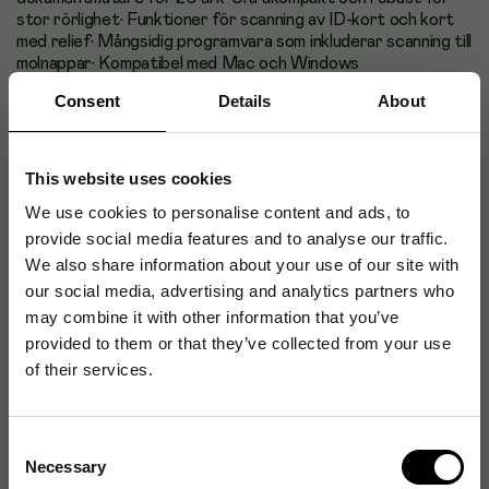
stor rörlighet• Funktioner för scanning av ID-kort och kort
med relief• Mångsidig programvara som inkluderar scanning till
molnappar• Kompatibel med Mac och Windows
Consent
Details
About
Artikelnummer
:
CAN9705B003
This website uses cookies
Originalnummer
:
9705B003
We use cookies to personalise content and ads, to
EAN:
4528472106496
provide social media features and to analyse our traffic.
We also share information about your use of our site with
our social media, advertising and analytics partners who
may combine it with other information that you’ve
Produktspecifikationer
provided to them or that they’ve collected from your use
Skannertyp
Arkmatad
of their services.
Maximal scanhastighet
15 sidor/minut
Consent
Automatisk
Ja
Necessary
Selection
dokumentmatare (ADF)