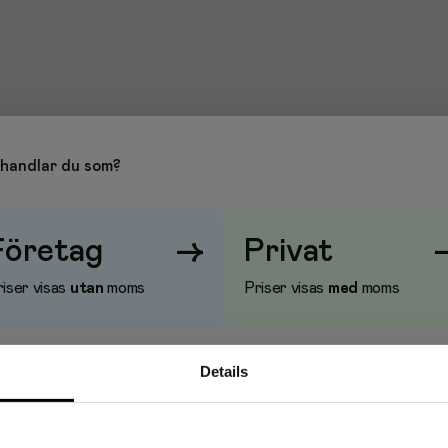
handlar du som?
Företag
→
Privat
iser visas
utan
moms
Priser visas
med
moms
Details