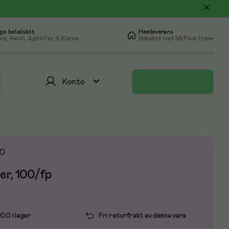
ga betalsätt
Hemleverans
ra, Swish, Apple Pay & Klarna
Bekvämt med MyPack Home
Konto
D
er, 100/fp
200 i lager
Fri returfrakt av denna vara