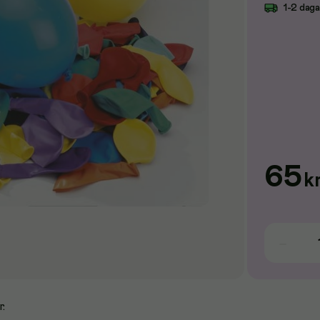
1-2 dag
65
k
r.