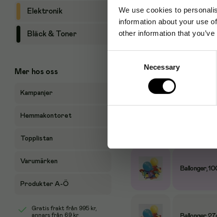
We use cookies to personalis
Elektronik
information about your use of
Tillbehör
other information that you’ve
Bläck & Toner
Consent
Necessary
Selection
Ballongpump
Mer hos oss
Kampanjer
Hemmakontoret
Produktalternativ
Topplistan
Varumärken
Ballonger, 1
Produkter A-Ö
Gratis frakt från
995 kr
,
annars från 69 kr
Ballonger 27