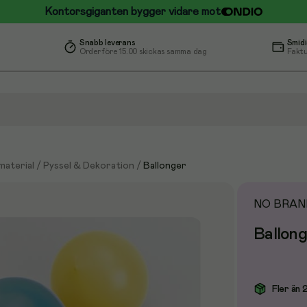
Kontorsgiganten bygger vidare mot
Snabb leverans
Smidi
Order före 15.00 skickas samma dag
Faktu
material
/
Pyssel & Dekoration
/
Ballonger
NO BRAN
Ballong
Fler än 