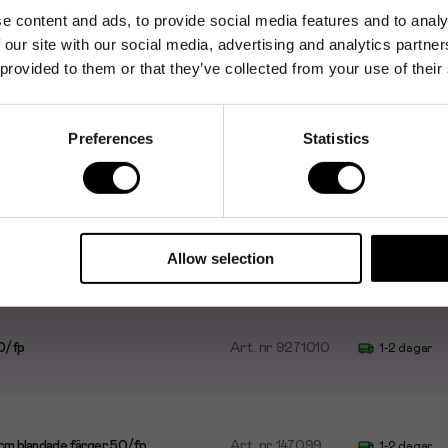
e content and ads, to provide social media features and to analy
 our site with our social media, advertising and analytics partn
 provided to them or that they’ve collected from your use of their
Preferences
Statistics
, 30cm
Art. nr
9271025
1-2 dagar
Allow selection
00/fp
Art. nr
9271010
1-2 dagar
cm blandade färger 50/fp
Art. nr
147099
1-2 dagar