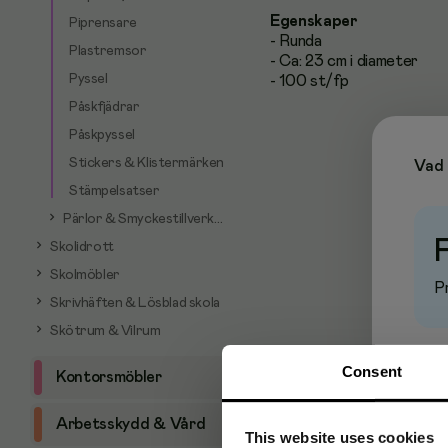
Egenskaper
Piprensare
- Runda
Plastremsor
- Ca: 23 cm i diameter
Pyssel
- 100 st/fp
Påskfjädrar
Påskpyssel
Stickers & Klistermärken
Vad 
Stämpelsatser
Pärlor & Smyckestillverkning
Skolidrott
Skolmöbler
Pr
Skrivhäften & Lösblad skola
Skötrum & Vilrum
Consent
Kontorsmöbler
Arbetsskydd & Vård
This website uses cookies