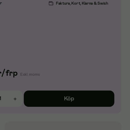
ar
Faktura, Kort, Klarna & Swish
r
/
frp
Exkl. moms
Köp