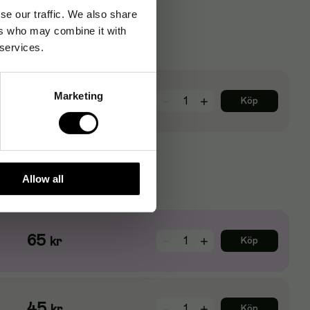
se our traffic. We also share
ers who may combine it with
 services.
Marketing
56
kr
Köp
Allow all
65
kr
Köp
45
kr
Köp