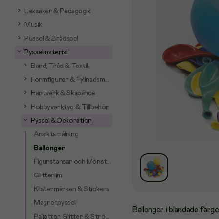
Leksaker & Pedagogik
Musik
Pussel & Brädspel
Pysselmaterial
Band, Tråd & Textil
Formfigurer & Fyllnadsmaterial
Hantverk & Skapande
Hobbyverktyg & Tillbehör
Pyssel & Dekoration
Ansiktsmålning
Ballonger
Figurstansar och Mönsterverktyg
Glitterlim
Klistermärken & Stickers
Magnetpyssel
Ballonger i blandade färge
Paljetter, Glitter & Strössel