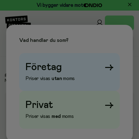
Vi bygger vidare mot
Vad handlar du som?
Företag
→
/
Elektronik
/
Tangentbord & Möss
/
Möss & Musmattor
/
Priser visas
utan
moms
Möss vertikala
Privat
→
Priser visas
med
moms