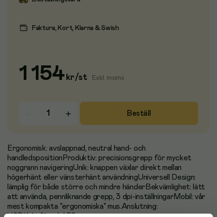
Faktura, Kort, Klarna & Swish
1 154
kr
/
st
Exkl. moms
Beställ
Ergonomisk: avslappnad, neutral hand- och
handledspositionProduktiv: precisionsgrepp för mycket
noggrann navigeringUnik: knappen växlar direkt mellan
högerhänt eller vänsterhänt användningUniversell Design:
lämplig för både större och mindre händerBekvämlighet: lätt
att använda, pennliknande grepp, 3 dpi-inställningarMobil: vår
mest kompakta "ergonomiska" mus.Anslutning:
USBKabellängd: 1,50 m