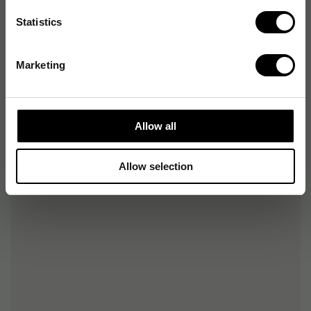
Handstorlek
Lämplig för både större
och mindre händer
Statistics
Handens dominans
Högerhänt, Vänsterhänt
Marketing
Allow all
Allow selection