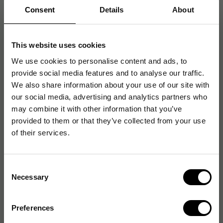
Consent
Details
About
Artikelnummer
:
ERG40422
This website uses cookies
Originalnummer
:
BNEDXT
We use cookies to personalise content and ads, to
EAN:
8717399994026
provide social media features and to analyse our traffic.
We also share information about your use of our site with
our social media, advertising and analytics partners who
may combine it with other information that you’ve
Produktspecifikationer
provided to them or that they’ve collected from your use
of their services.
Ergonomisk design
Ja
Färg
Svart, Grå
Consent
Necessary
Anslutningstyp
USB
Selection
Antal knappar
3 st
Preferences