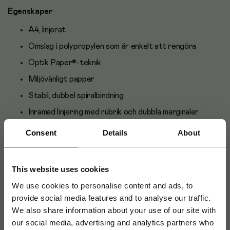
Egenskaper
A4, linjerat
Omslag i polypropylen som är enkelt att rengöra
Optik Paper®-teknik
Miljövänligt papper
Stabil, dubbel spiralbindning
Inramad linjering med rubrik och dubbla marginaler
90 ark 90 gsm-papper
Consent
Details
About
Mått: A4, 210 x 297 mm
Specifikationer
This website uses cookies
We use cookies to personalise content and ads, to
Format:
A4
provide social media features and to analyse our traffic.
We also share information about your use of our site with
Format:
Linjerad
our social media, advertising and analytics partners who
Tjocklek papper:
90 g