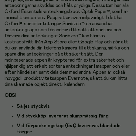
anteckningarna skyddas och hålls prydliga. Dessutom har alla
Oxford Essentials-anteckningsblock Optik Paper®, som har
minimal transparens. Pappret är även miljövänligt. I det här
Oxford®-sortimentet ingår Scribzee™: en användbar
anteckningsapp som förändrar ditt sätt att sortera och
förvara dina anteckningar. Scribzee™ kan hämtas
kostnadsfritt från App Store eller Google Play och gör att
du kan använda din telefons kamera till att skanna, märka och
spara dina anteckningar på ett säkert sätt. Den
molnbaserade appen är krypterad för extra säkerhet och
hjälper dig att enkelt sortera anteckningar i mappar och eller
efter händelser, samt dela dem med andra. Appen är också
inbyggd i produktivitetsappen Evernote, så att du kan hitta
dina skannade objekt direkt i kalendern.
OBS!
Säljes styckvis
Vid styckköp levereras slumpmässig färg
Vid förpackningsköp (5st) levereras blandade
färger