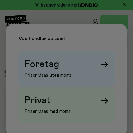
Vi bygger vidare mot
Vad handlar du som?
Företag
→
/
Kontor & Papper
/
Block & Blanketter
/
Anteckningsblock
Priser visas
utan
moms
& Anteckningsböcker
/
Anteckningsbok Spiralbunden
Privat
→
Priser visas
med
moms