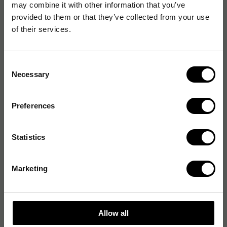
may combine it with other information that you’ve
Antal blad:
90 st
provided to them or that they’ve collected from your use
of their services.
Consent
Produktblad
Necessary
Selection
Video
Preferences
Artikelnummer
:
888620
Statistics
Originalnummer
:
353002931
Marketing
Produktspecifikationer
Sidlayout
Linjerad
Allow all
Format
A4