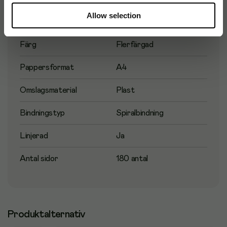
Allow selection
Antal blad
90
Färg
Flerfärgad
Pappersformat
A4
Omslagsmaterial
Plast
Bindningstyp
Spiralbindning
Linjerad
Ja
Antal sidor
180 antal
Produktalternativ