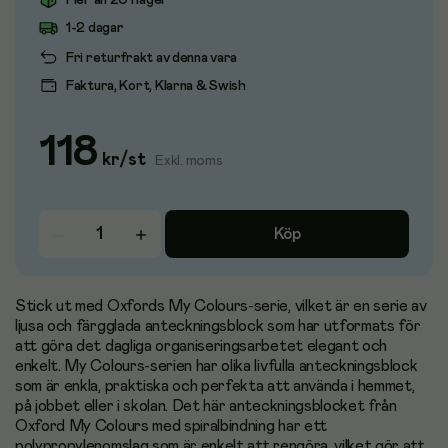
Fler än 20 i lager
1-2 dagar
Fri returfrakt av denna vara
Faktura, Kort, Klarna & Swish
118
kr
/
st
Exkl. moms
Köp
Stick ut med Oxfords My Colours-serie, vilket är en serie av
ljusa och färgglada anteckningsblock som har utformats för
att göra det dagliga organiseringsarbetet elegant och
enkelt. My Colours-serien har olika livfulla anteckningsblock
som är enkla, praktiska och perfekta att använda i hemmet,
på jobbet eller i skolan. Det här anteckningsblocket från
Oxford My Colours med spiralbindning har ett
polypropylenomslag som är enkelt att rengöra, vilket gör att