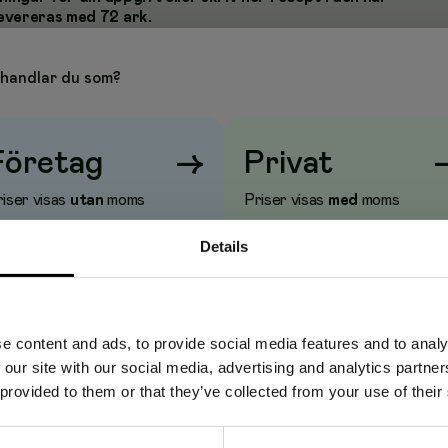
evereras med 72 ark.
ormat har linjerade sidor, vilket hjälper dig att skriva jämnt
ss svarta vaxduksomslag vattenavstötande och ger ett
handlar du som?
Företag
→
Privat
iser visas
utan
moms
Priser visas
med
moms
Details
e content and ads, to provide social media features and to analy
 our site with our social media, advertising and analytics partn
 provided to them or that they’ve collected from your use of their