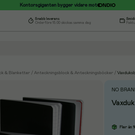
Kontorsgiganten bygger vidare mot
Snabb leverans
Smidi
Order före 15.00 skickas samma dag
Faktu
ck & Blanketter
/
Anteckningsblock & Anteckningsböcker
/
Vaxduks
NO BRAN
Vaxduks
Fler än 