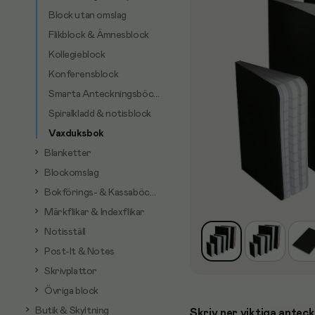
Block utan omslag
Flikblock & Ämnesblock
Kollegieblock
Konferensblock
Smarta Anteckningsböcker
Spiralkladd & notisblock
Vaxduksbok
Blanketter
Blockomslag
Bokförings- & Kassaböcker
Märkflikar & Indexflikar
Notisställ
Post-It & Notes
Skrivplattor
Övriga block
Butik & Skyltning
Skriv ner viktiga anteck