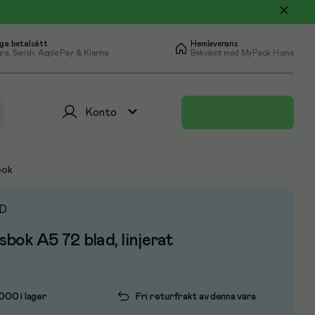
ga betalsätt
Hemleverans
ra, Swish, Apple Pay & Klarna
Bekvämt med MyPack Home
Konto
bok
D
bok A5 72 blad, linjerat
1000 i lager
Fri returfrakt av denna vara