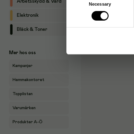
Arbetsskydd & Vård
Necessary
Selection
Elektronik
Bläck & Toner
Mer hos oss
Kampanjer
Hemmakontoret
Topplistan
Varumärken
Produkter A-Ö