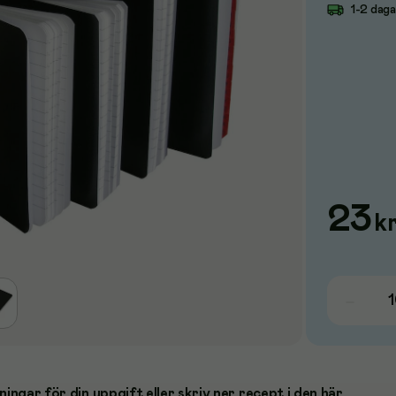
1-2 dag
23
k
ningar för din uppgift eller skriv ner recept i den här