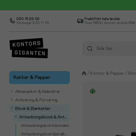
020-15 20 00
Fraktfritt hela landet
Vardagar 8.30-17.00
Över
995 kr
. Annars endast 69kr
/
Kontor & Papper
/
Blo
Kontor & Papper
Almanackor & Kalendrar
Arkivering & Förvaring
Block & Blanketter
Anteckningsblock & Anteckningsböcker
Anteckningsbok Inbunden
Anteckningsbok Spiralbunden