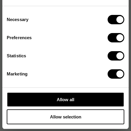
Sidlayout
Olinjerat
Consent
Necessary
Format
A7
Selection
Antal blad
100
Preferences
Boktyp
Topphäftad
Statistics
Pappersformat
A7
Omslagsmaterial
Papper
Marketing
Bindningstyp
Limfalsad
Linjerad
Nej
Allow all
Antal sidor
200 antal
Allow selection