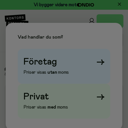
Vi bygger vidare mot
Vad handlar du som?
Företag
→
/
Kontor & Papper
/
Block & Blanketter
/
Anteckningsblock
Priser visas
utan
moms
& Anteckningsböcker
/
Block utan omslag
Privat
→
Priser visas
med
moms