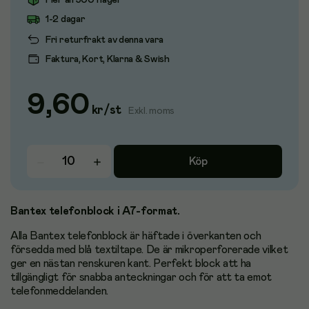
Fler än 500 i lager
1-2 dagar
Fri returfrakt av denna vara
Faktura, Kort, Klarna & Swish
9,60
kr
/
st
Exkl. moms
Köp
Bantex telefonblock i A7-format.
Alla Bantex telefonblock är häftade i överkanten och
försedda med blå textiltape. De är mikroperforerade vilket
ger en nästan renskuren kant. Perfekt block att ha
tillgängligt för snabba anteckningar och för att ta emot
telefonmeddelanden.