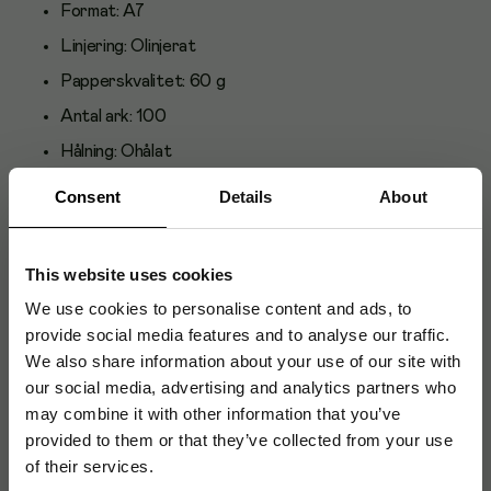
Format: A7
Linjering: Olinjerat
Papperskvalitet: 60 g
Antal ark: 100
Hålning: Ohålat
Mikroperforering: Ja
Consent
Details
About
EU Ecolabel Licensnummer FR/053/001
This website uses cookies
We use cookies to personalise content and ads, to
Artikelnummer
:
163670
provide social media features and to analyse our traffic.
Originalnummer
:
400051830
We also share information about your use of our site with
EAN:
5904017032786
our social media, advertising and analytics partners who
may combine it with other information that you’ve
provided to them or that they’ve collected from your use
of their services.
Produktspecifikationer