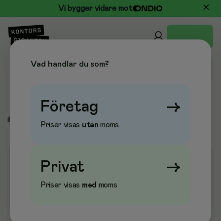
Vi bygger vidare mot
Vad handlar du som?
Företag
→
/
Fika, Dryck & Kök
/
Ljus & Lyktor
/
Tändstickor & Tändare
Priser visas
utan
moms
Privat
→
Priser visas
med
moms