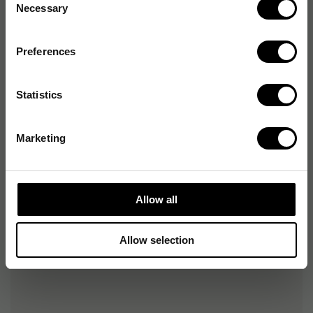
Necessary
Selection
Längd på tändstickor
50 mm
Preferences
Statistics
Produktalternativ
Marketing
Tändstickor Fickask, 8/fp
34
kr
1-2 dagar
Allow all
Tändstickor Solstickan Hushållsask
29
kr
1-2 dagar
Allow selection