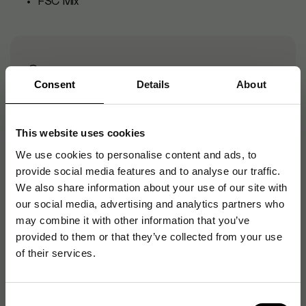
FSC Mix
Säkerhetsdatablad
Consent
Details
About
Artikelnummer
:
885194
This website uses cookies
Originalnummer
:
6914
We use cookies to personalise content and ads, to
EAN:
7310680022517
provide social media features and to analyse our traffic.
We also share information about your use of our site with
our social media, advertising and analytics partners who
Produktspecifikationer
may combine it with other information that you’ve
provided to them or that they’ve collected from your use
Material
Asp
of their services.
Typ av ljus
Tändstickor
Consent
Ändamål
Hushållsbruk