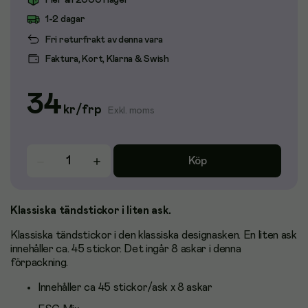
Fler än 2000 i lager
1-2 dagar
Fri returfrakt av denna vara
Faktura, Kort, Klarna & Swish
34
kr
/
frp
Exkl. moms
Köp
Klassiska tändstickor i liten ask.
Klassiska tändstickor i den klassiska designasken. En liten ask
innehåller ca. 45 stickor. Det ingår 8 askar i denna
förpackning.
Innehåller ca 45 stickor/ask x 8 askar