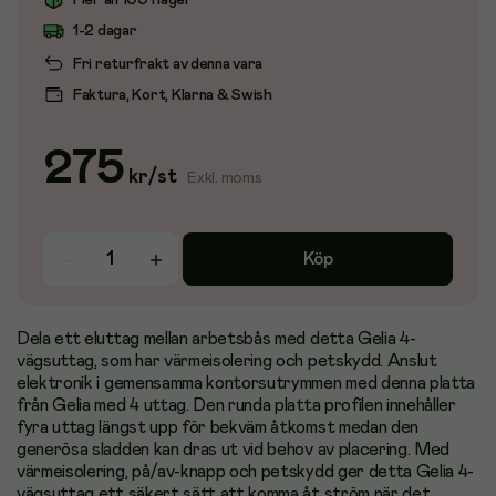
Fler än 100 i lager
1-2 dagar
Fri returfrakt av denna vara
Faktura, Kort, Klarna & Swish
275
kr
/
st
Exkl. moms
Köp
Dela ett eluttag mellan arbetsbås med detta Gelia 4-
vägsuttag, som har värmeisolering och petskydd. Anslut
elektronik i gemensamma kontorsutrymmen med denna platta
från Gelia med 4 uttag. Den runda platta profilen innehåller
fyra uttag längst upp för bekväm åtkomst medan den
generösa sladden kan dras ut vid behov av placering. Med
värmeisolering, på/av-knapp och petskydd ger detta Gelia 4-
vägsuttag ett säkert sätt att komma åt ström när det