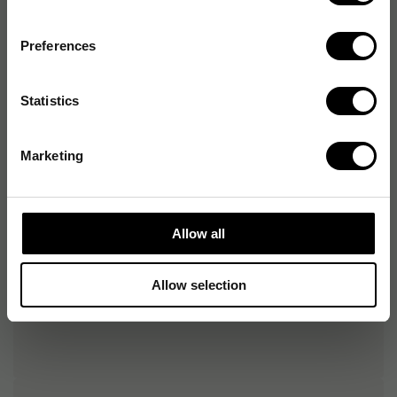
Färg
Vit
Inomhus/utomhus
Inomhus
Preferences
Antal uttag
4 uttag
Statistics
Med strömbrytare
Ja
Marketing
Kabellängd
5 m
Överspänningsskydd
Nej
Allow all
Allow selection