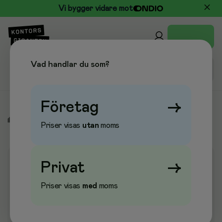
Vi bygger vidare mot
Vad handlar du som?
Företag
→
/
Kontorsmöbler
/
Belysning & El
/
Förlängningssladd
Priser visas
utan
moms
Privat
→
Priser visas
med
moms