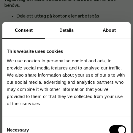
behövs.
Dela ett uttag på kontor eller arbetsbås
Kompatibel med standard-EU-uttag
Consent
Details
About
Fyra uttag i en praktisk plan platta
Färg: Vit
This website uses cookies
Jordat eluttag med 5 m sladd
We use cookies to personalise content and ads, to
provide social media features and to analyse our traffic.
We also share information about your use of our site with
Artikelnummer
:
871281
our social media, advertising and analytics partners who
may combine it with other information that you’ve
Originalnummer
:
09.0009205
provided to them or that they’ve collected from your use
EAN:
7318270092056
of their services.
Produktspecifikationer
Consent
Necessary
Selection