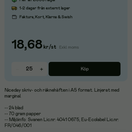
Fler än 15000 i lager
1-2 dagar från externt lager
Faktura, Kort, Klarna & Swish
18,68
kr
/
st
Exkl. moms
Köp
Niceday skriv- och räknehäften i A5 format. Linjerat med
marginal.
-- 24 blad
-- 70 gram papper
-- Miljöinfo: Svanen Lic.nr: 4041 0675, Eu-Ecolabel Lic.nr:
FR/046/001