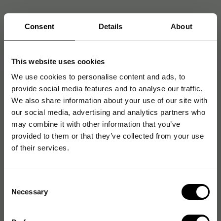
Consent
Details
About
Artikelnummer
:
2632360
EAN:
7393630913974
This website uses cookies
We use cookies to personalise content and ads, to
provide social media features and to analyse our traffic.
Produktspecifikationer
We also share information about your use of our site with
Sidlayout
Linjerad
our social media, advertising and analytics partners who
may combine it with other information that you’ve
Format
A5
provided to them or that they’ve collected from your use
of their services.
Färg
Grön
Pappersformat
A5
Consent
Necessary
Selection
Omslagsmaterial
Papper
Bindningstyp
Limmat