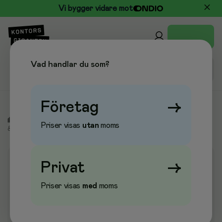
Vi bygger vidare mot
Vad handlar du som?
Företag
→
/
Kontor & Papper
/
Block & Blanketter
/
Anteckningsblock
Priser visas
utan
moms
& Anteckningsböcker
/
Anteckningsbok Inbunden
Privat
→
Priser visas
med
moms