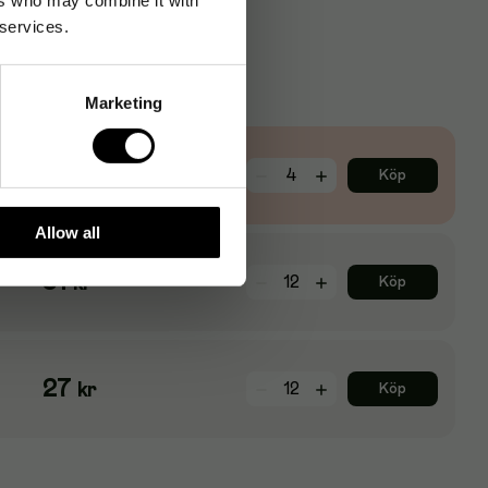
 services.
Marketing
121
kr
Köp
Allow all
31
kr
Köp
27
kr
Köp