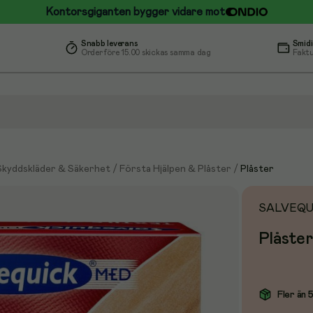
Kontorsgiganten bygger vidare mot
Snabb leverans
Smidi
Order före 15.00 skickas samma dag
Faktu
Skyddskläder & Säkerhet
/
Första Hjälpen & Plåster
/
Plåster
SALVEQU
Plåste
Fler än 5