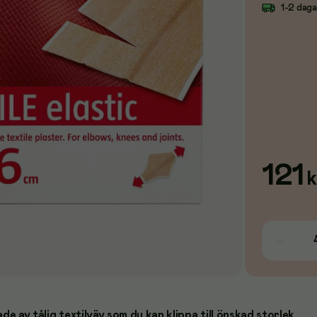
1-2 dag
121
k
de av tålig textilväv som du kan klippa till önskad storlek.