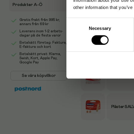
Produkter A-Ö
other information that you’ve
Gratis frakt från
995 kr
,
Consent
Produktalternativ
annars från 69 kr
Necessary
Selection
Leverans inom 1-2 arbets-
dagar på de flesta varor
Betalsätt företag: Faktura,
E-faktura och kort
Plåster SAL
Betalsätt privat: Klarna,
Swish, Kort, Apple Pay,
Google Pay
Se våra köpvillkor
Plåster SAL
Plåster SAL