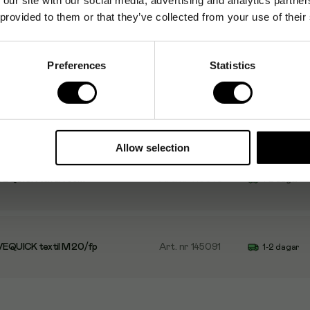
 provided to them or that they’ve collected from your use of their
Preferences
Statistics
VEQUICK textil 5mx6cm
Art. nr
145096
1-2 dagar
Allow selection
VEQUICK textil 75cm
Art. nr
145076
1-2 dagar
VEQUICK textil M 20/fp
Art. nr
145091
1-2 dagar