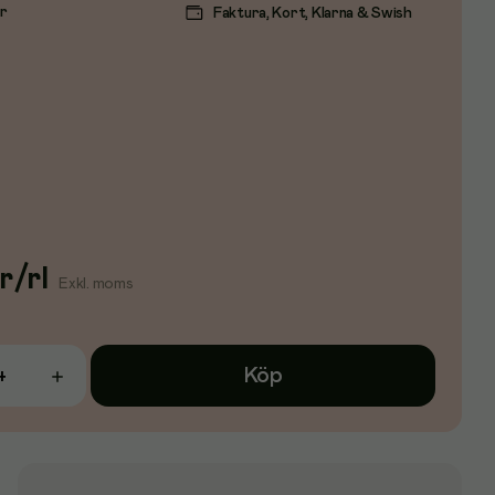
ar
Faktura, Kort, Klarna & Swish
r
/
rl
Exkl. moms
Köp