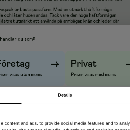
lvequick ör bästa passform. Med en utmärkt häftförmåga.
de och låter huden andas. Tack vare den höga häftförmågan
plåstret utmärkt att använda på armbågar, knän och leder där
v mycket rörelser. Produkten är CE-märkt.
handlar du som?
viskos/polyamid-textil med hydrofob behandling, polyakrylatlim,
E/PP, silikonpapper
Företag
→
Privat
iser visas
utan
moms
Priser visas
med
moms
Details
e content and ads, to provide social media features and to analy
 our site with our social media, advertising and analytics partn