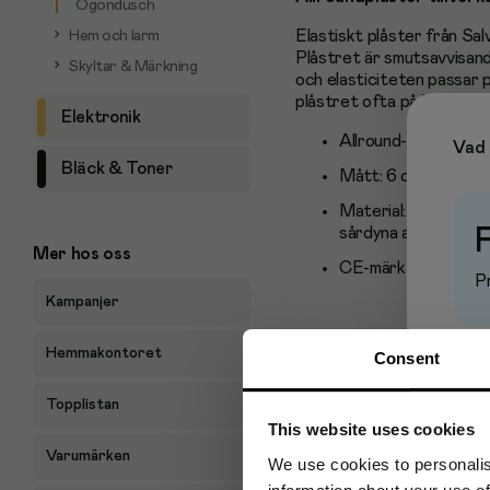
Ögondusch
Elastiskt plåster från Sa
Hem och larm
Plåstret är smutsavvisan
Skyltar & Märkning
och elasticiteten passar 
plåstret ofta påfrestas a
Elektronik
Allround-plåster
Vad 
Bläck & Toner
Mått: 6 cm x 5 m
Material: elastiskt 
sårdyna av viskos/P
Mer hos oss
CE-märkt
Pr
Kampanjer
Hemmakontoret
Consent
Topplistan
This website uses cookies
Varumärken
We use cookies to personalis
information about your use of