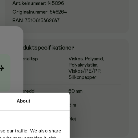
Artikelnummer
:
145096
Originalnummer
:
546264
EAN:
7310615462647
Produktspecifikationer
Materialtyp
Viskos, Polyamid,
Polyakrylatlim,
→
Viskos/PE/PP,
Silikonpapper
Tejpbredd
60 mm
About
Tejplängd
5 m
Sterilförpackad
Nej
se our traffic. We also share
ers who may combine it with