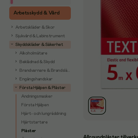
Arbetsskydd & Vård
Arbetskläder & Skor
Sjukvård & Labinstrument
Skyddskläder & Säkerhet
Alkoholmätare
Beklädnad & Skydd
Brandvarnare & Brandsläckare
Engångshandskar
Första Hjälpen & Plåster
Andningsmasker
Första Hjälpen
Hjärt- och lungräddning
Hjärtstartare
Plåster
Allroundplåster tillverka