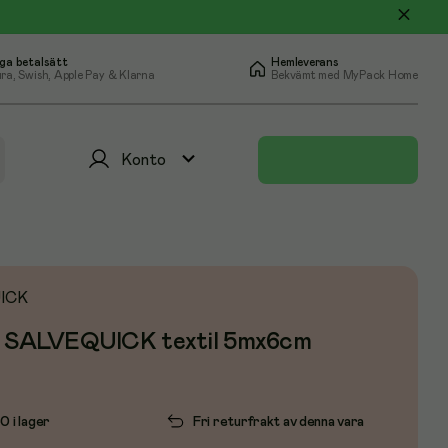
ga betalsätt
Hemleverans
ra, Swish, Apple Pay & Klarna
Bekvämt med MyPack Home
Konto
ICK
r SALVEQUICK textil 5mx6cm
0 i lager
Fri returfrakt av denna vara