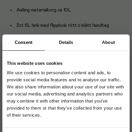
Avlång materialkorg ca 10L
2st 6L hink med flipplock rött o blått handtag
Fällbar säckhållare och säckhylla
Consent
Details
About
4st krokar
This website uses cookies
Plats för ett skaft och stativ
We use cookies to personalise content and ads, to
provide social media features and to analyse our traffic.
We also share information about your use of our site with
100mm lättrullade hjul varav ett med totalbroms
our social media, advertising and analytics partners who
Mått (LxBxH): 940x390x1020mm
may combine it with other information that you’ve
Svensktillverkad
provided to them or that they’ve collected from your use
of their services.