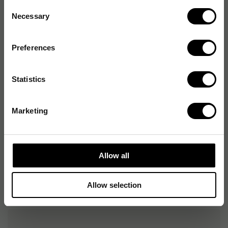
Consent
Produktblad
Necessary
Selection
Artikelnummer
:
149389
Preferences
Originalnummer
:
29110
EAN:
7330006291106
Statistics
Marketing
Produktspecifikationer
Typ
Städvagn, Metodvagn
Allow all
Med press
Nej
Allow selection