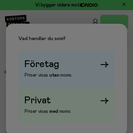
Vi bygger vidare mot
Vad handlar du som?
Företag
→
/
Städ & Hygien
/
Städvagnar
/
Städvagnar & Svabbvagnar
Priser visas
utan
moms
Privat
→
Priser visas
med
moms