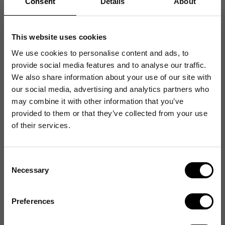
Consent
Details
About
Originalnummer
:
SOL_5
EAN:
7322390082484
This website uses cookies
We use cookies to personalise content and ads, to
Produktspecifikationer
provide social media features and to analyse our traffic.
We also share information about your use of our site with
Sidlayout
Rutat
our social media, advertising and analytics partners who
may combine it with other information that you’ve
Format
A4
provided to them or that they’ve collected from your use
of their services.
Antal blad
70
Pappersformat
A4
Consent
Necessary
Selection
Omslagsmaterial
Papper
Bindningstyp
Spiralbindning
Preferences
Linjerad
Nej