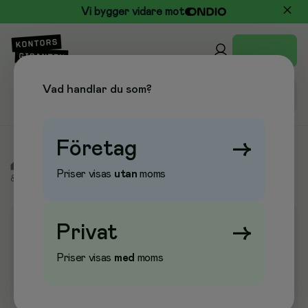
Vi bygger vidare mot
Vad handlar du som?
Företag
→
/
Kontor & Papper
/
Block & Blanketter
/
Anteckningsblock
Priser visas
utan
moms
& Anteckningsböcker
/
Kollegieblock
Privat
→
Priser visas
med
moms