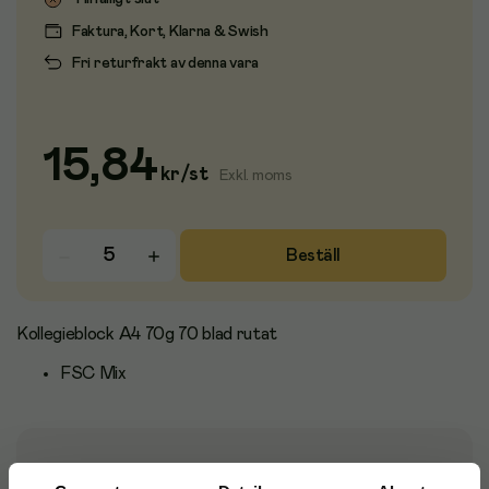
Faktura, Kort, Klarna & Swish
Fri returfrakt av denna vara
15,84
kr
/
st
Exkl. moms
Beställ
Kollegieblock A4 70g 70 blad rutat
FSC Mix
Artikelnummer
:
75001864