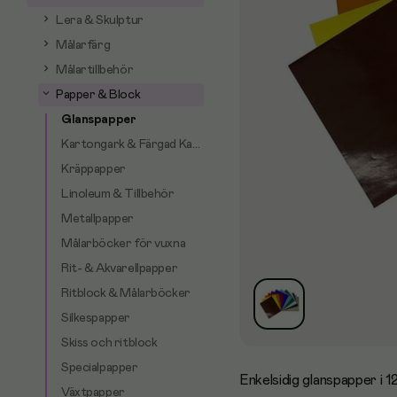
Lera & Skulptur
Målarfärg
Målartillbehör
Papper & Block
Glanspapper
Kartongark & Färgad Kartong
Kräppapper
Linoleum & Tillbehör
Metallpapper
Målarböcker för vuxna
Rit- & Akvarellpapper
Ritblock & Målarböcker
Silkespapper
Skiss och ritblock
Specialpapper
Enkelsidig glanspapper i 12
Växtpapper