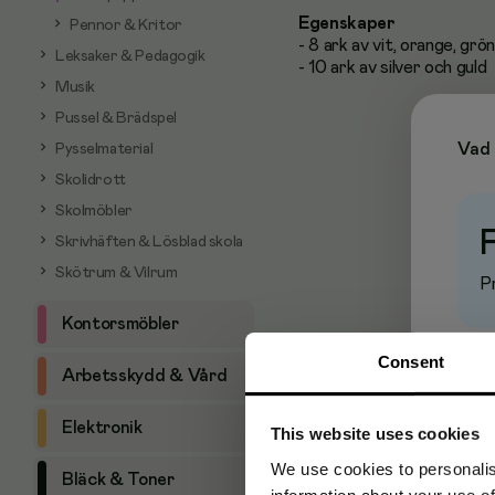
Egenskaper
Pennor & Kritor
- 8 ark av vit, orange, grön,
Leksaker & Pedagogik
- 10 ark av silver och guld
Musik
Pussel & Brädspel
Vad 
Pysselmaterial
Skolidrott
Skolmöbler
Skrivhäften & Lösblad skola
Skötrum & Vilrum
Pr
Kontorsmöbler
Consent
Arbetsskydd & Vård
Elektronik
This website uses cookies
We use cookies to personalis
Bläck & Toner
information about your use of