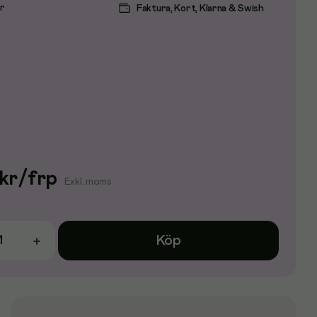
ar
Faktura, Kort, Klarna & Swish
kr
/
frp
Exkl. moms
Köp