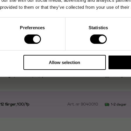
 provided to them or that they’ve collected from your use of their
Preferences
Statistics
 5 färger, 30x50cm, 100/fp
Art. nr
9040000
1-2 dagar
Allow selection
 5 färger, 30x50cm, 50/fp
Art. nr
9040007
1-2 dagar
 12 färger, 100/fp
Art. nr
9040010
1-2 dagar