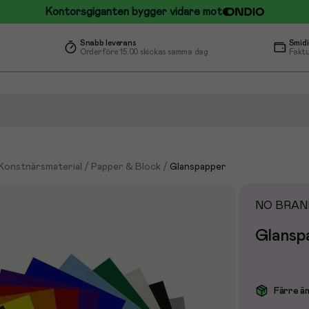
Kontorsgiganten bygger vidare mot
Snabb leverans
Smidi
Order före 15.00 skickas samma dag
Faktu
 Konstnärsmaterial
/
Papper & Block
/
Glanspapper
NO BRAN
Glanspa
Färre än