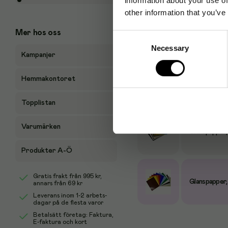
other information that you’ve
Mer hos oss
Consent
Produktalternativ
Necessary
Selection
Kampanjer
Hemmakontoret
Glanspapper,
Topplistan
Varumärken
Glanspapper,
Produkter A-Ö
Gratis frakt från
995 kr
,
Glanspapper,
annars från 69 kr
Leverans inom 1-2 arbets-
dagar på de flesta varor
Betalsätt företag: Faktura,
E-faktura och kort