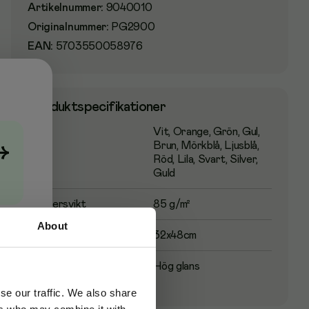
Artikelnummer
:
9040010
Originalnummer
:
PG2900
EAN:
5703550058976
Produktspecifikationer
Färg
Vit, Orange, Grön, Gul,
Brun, Mörkblå, Ljusblå,
→
Röd, Lila, Svart, Silver,
Guld
Pappersvikt
85 g/m²
About
Pappersstorlek
32x48cm
Glansnivå
Hög glans
se our traffic. We also share
ers who may combine it with