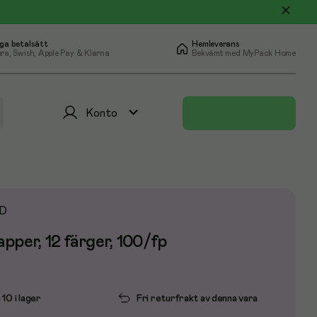
ga betalsätt
Hemleverans
ra, Swish, Apple Pay & Klarna
Bekvämt med MyPack Home
Konto
D
pper, 12 färger, 100/fp
 10 i lager
Fri returfrakt av denna vara