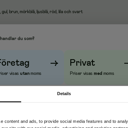
 gul, brun, mörkblå, ljusblå, röd, lila och svart
handlar du som?
Företag
→
Privat
iser visas
utan
moms
Priser visas
med
moms
Details
e content and ads, to provide social media features and to analy
 our site with our social media, advertising and analytics partn