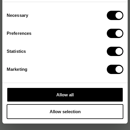
Consent
Artikelnummer
:
75003997
Necessary
Selection
Originalnummer
:
477832
EAN:
7322540773453
Preferences
Statistics
Produktspecifikationer
Material
Pappersfiber
Marketing
Färg
Grå
Storlek (cm)
23.8 cm
Allow all
Antal lager
2
Allow selection