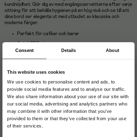
kundnöjdhet. Gör dig av med engångsservetterna efter varje
sittning för att behålla hygienen på en hög nivå och se till att
dina bord ser eleganta ut med utbudet av klassiska och
moderna färger.
Perfekt för caféer och barer
Antal: 200 st
Consent
Details
About
2-lagers, grå
Advanced-kvalitet
This website uses cookies
Vikt storlek: D 11.9 cm, B 11.9 cm
We use cookies to personalise content and ads, to
Ovikt storlek: D 23.8 cm, B 23.8 cm
provide social media features and to analyse our traffic.
1/4-vikt
We also share information about your use of our site with
Livsmedelsgodkänd
our social media, advertising and analytics partners who
may combine it with other information that you’ve
FSC MIX
provided to them or that they’ve collected from your use
EU Ecolabel licensnummer: SE/004/001
of their services.