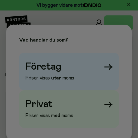
Vi bygger vidare mot
Vad handlar du som?
Företag
→
/
Fika, Dryck & Kök
/
Servetter & Dukar
/
Servetter 2-lager
Priser visas
utan
moms
Privat
→
Priser visas
med
moms