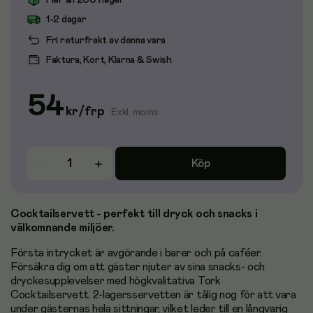
Fler än 200 i lager
1-2 dagar
Fri returfrakt av denna vara
Faktura, Kort, Klarna & Swish
54
kr
/
frp
Exkl. moms
Köp
Cocktailservett - perfekt till dryck och snacks i
välkomnande miljöer.
Första intrycket är avgörande i barer och på caféer.
Försäkra dig om att gäster njuter av sina snacks- och
dryckesupplevelser med högkvalitativa Tork
Cocktailservett. 2-lagersservetten är tålig nog för att vara
under gästernas hela sittningar, vilket leder till en långvarig