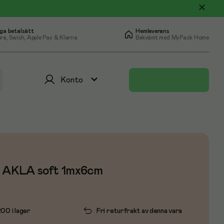
ga betalsätt
Hemleverans
ra, Swish, Apple Pay & Klarna
Bekvämt med MyPack Home
Konto
r AKLA soft 1mx6cm
200 i lager
Fri returfrakt av denna vara