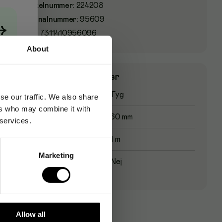
Artikelnummer
:
224208
Originalnummer
:
95609
→
EAN:
7311410956096
About
Produktspecifikationer
Materialtyp
Tyg
se our traffic. We also share
ers who may combine it with
Tejpbredd
60 mm
 services.
Tejplängd
1 m
Marketing
Sterilförpackad
Nej
Allow all