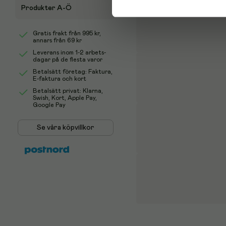
Produkter A-Ö
Gratis frakt från
995 kr
,
annars från 69 kr
Leverans inom 1-2 arbets-
dagar på de flesta varor
Betalsätt företag: Faktura,
E-faktura och kort
Betalsätt privat: Klarna,
Swish, Kort, Apple Pay,
Google Pay
Se våra köpvillkor