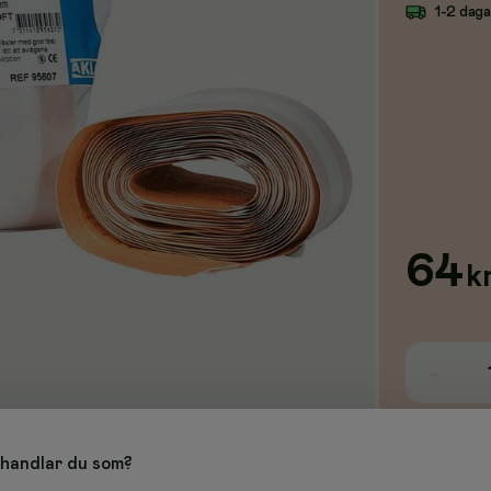
1-2 dag
64
k
handlar du som?
med bra häftförmåga och som samtidigt är lätt att