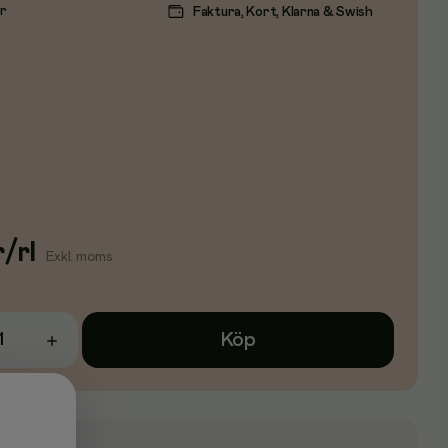
ar
Faktura, Kort, Klarna & Swish
r
/
rl
Exkl. moms
Köp