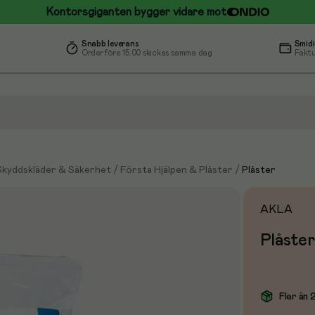
Kontorsgiganten bygger vidare mot
Snabb leverans
Smidi
Order före 15.00 skickas samma dag
Faktu
Skyddskläder & Säkerhet
/
Första Hjälpen & Plåster
/
Plåster
AKLA
Plåste
Fler än 