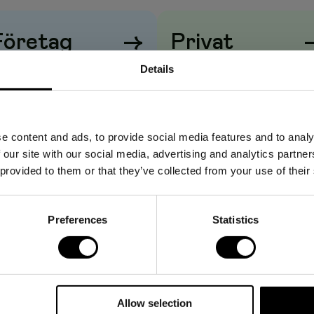
Företag
→
Privat
ukt och hudvänligt material med god luftgenomsläppighet.
r en hög absorption. Produkten är CE-märkt.
iser visas
utan
moms
Priser visas
med
moms
Details
e
e content and ads, to provide social media features and to analy
 our site with our social media, advertising and analytics partn
 provided to them or that they’ve collected from your use of their
Preferences
Statistics
Allow selection