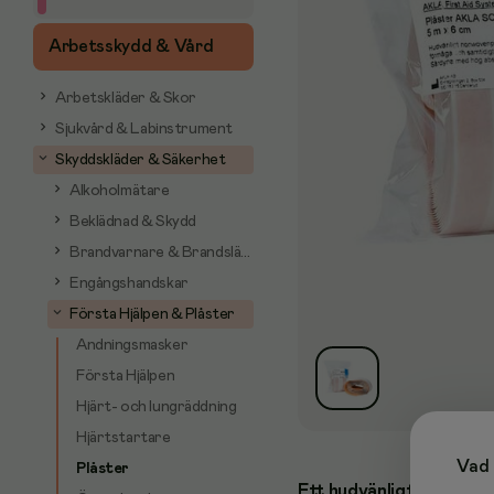
Arbetsskydd & Vård
Arbetskläder & Skor
Sjukvård & Labinstrument
Skyddskläder & Säkerhet
Alkoholmätare
Beklädnad & Skydd
Brandvarnare & Brandsläckare
Engångshandskar
Första Hjälpen & Plåster
Andningsmasker
Första Hjälpen
Hjärt- och lungräddning
Hjärtstartare
Vad 
Plåster
Ett hudvänligt plåster 