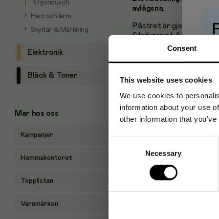
Ögondusch
avlägsna.
Hem och larm
Plåstret är gjort i ett mj
Skyltar & Märkning
Sårdynan på AKLA soft ha
Pr
Consent
Elektronik
Storlek: 1 m x 6 cm
Tillverkade i Sverig
Bläck & Toner
This website uses cookies
CE-märkt
We use cookies to personalis
information about your use of
Mer hos oss
other information that you’ve
Kampanjer
Consent
Necessary
Selection
Hemmakontoret
Topplistan
Varumärken