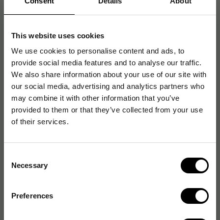
Consent
Details
About
100st/fp
This website uses cookies
We use cookies to personalise content and ads, to
Artikelnummer
:
157751
provide social media features and to analyse our traffic.
Originalnummer
:
10.100.10
We also share information about your use of our site with
EAN:
4014360101105
our social media, advertising and analytics partners who
may combine it with other information that you’ve
provided to them or that they’ve collected from your use
of their services.
Produktspecifikationer
Färg
Röd
Consent
Necessary
Selection
Antal fack
100 st
Mått
54 x 21 mm
Preferences
Antal nycklar
100 st