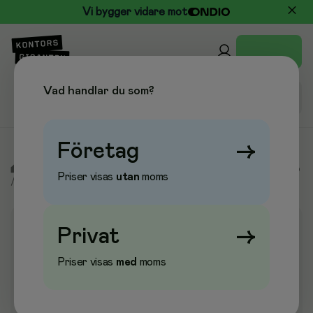
Vi bygger vidare mot
Vad handlar du som?
Företag
→
/
Kontor & Papper
/
Arkivering & Förvaring
/
Förvaringsskåp
Priser visas
utan
moms
/
Nyckelskåp & Nyckelbrickor
Privat
→
Priser visas
med
moms