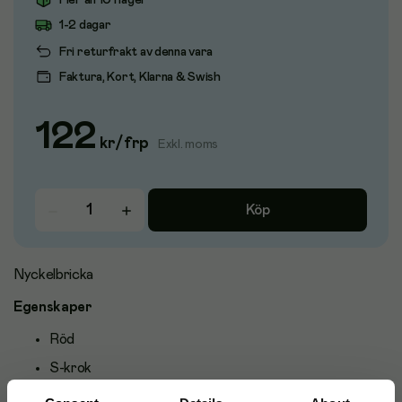
Fler än 10 i lager
1-2 dagar
Fri returfrakt av denna vara
Faktura, Kort, Klarna & Swish
122
kr
/
frp
Exkl. moms
Köp
Nyckelbricka
Egenskaper
Röd
S-krok
Mått: 54 x 21mm