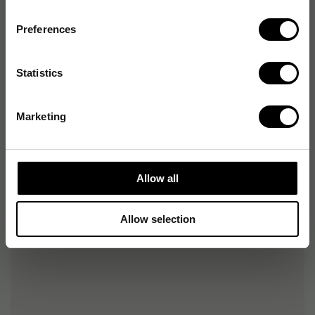
Färg
Flerfärgad
Preferences
Antal fack
10 st
Statistics
Mått
57 x 29 x 7 mm
Antal nycklar
1 st
Marketing
Typ av nyckelförvaring
Nyckelbricka
Allow all
Allow selection