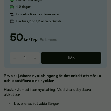
Fler än 100 i lager
1-2 dagar
Fri returfrakt av denna vara
Faktura, Kort, Klarna & Swish
50
kr
/
frp
Exkl. moms
Köp
Pavo skjutbara nyckelringar gör det enkelt att märka
och identifiera dina nycklar
Plastskylt med liten nyckelring. Med vita, utbytbara
etiketter.
Levereras i utvalda färger.