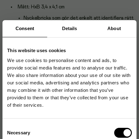
Mått: HxB 3,4 x 4,1 cm
Nyckelbricka som gör det enkelt att identifiera rätt
nyckel
Consent
Details
About
I utvalda färger så att du snabbt kan hitta den
nyckel du behöver
This website uses cookies
Plast med utbytbar etikett
We use cookies to personalise content and ads, to
provide social media features and to analyse our traffic.
We also share information about your use of our site with
Artikelnummer
:
10078791
our social media, advertising and analytics partners who
Originalnummer
:
8014569
may combine it with other information that you’ve
EAN:
8717448014569
provided to them or that they’ve collected from your use
of their services.
Produktspecifikationer
Consent
Necessary
Selection
Material
Plast