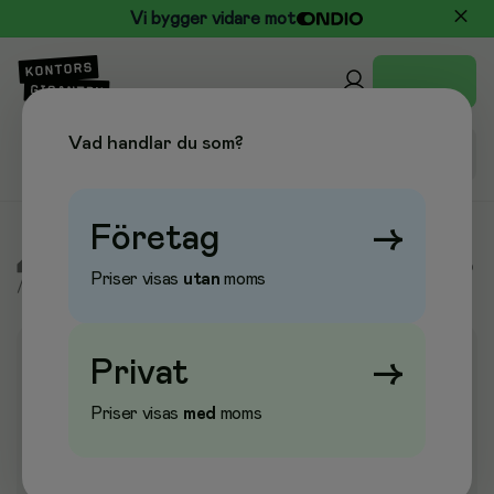
Vi bygger vidare mot
Vad handlar du som?
Företag
→
/
Kontor & Papper
/
Arkivering & Förvaring
/
Förvaringsskåp
Priser visas
utan
moms
/
Nyckelskåp & Nyckelbrickor
Privat
→
Priser visas
med
moms