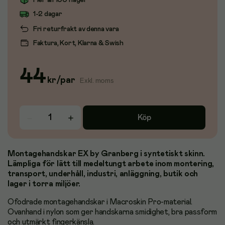
Fler än 100 i lager
1-2 dagar
Fri returfrakt av denna vara
Faktura, Kort, Klarna & Swish
44
kr
/
par
Exkl. moms
Köp
Montagehandskar EX by Granberg i syntetiskt skinn.
Lämpliga för lätt till medeltungt arbete inom montering,
transport, underhåll, industri, anläggning, butik och
lager i torra miljöer.
Ofodrade montagehandskar i Macroskin Pro-material.
Ovanhand i nylon som ger handskarna smidighet, bra passform
och utmärkt fingerkänsla.