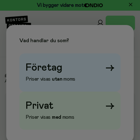
Vi bygger vidare mot
Vad handlar du som?
Företag
→
/
Arbetsskydd & Vård
/
Arbetskläder & Skor
/
Handskar
/
Priser visas
utan
moms
Arbetshandskar
Privat
→
Priser visas
med
moms