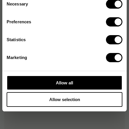
Necessary
Selection
Artikelnummer
:
160346
Originalnummer
:
120.4291-10
Preferences
EAN:
7023770291006
Statistics
Produktspecifikationer
Marketing
Materialtyp
MacroSkin Pro,
Polyester
Storlek (handske)
10
Allow all
Allow selection