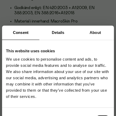
Godkänd enligt: EN 420:2003 + A1:2009, EN
388:2003, EN 388:2016+A1:2018
Material i innerhand: MacroSkin Pro
Material på ovanhand: polyester
Consent
Details
About
Fodertyp: ofodrad
Grepp: torrgrepp
This website uses cookies
Längd: 21-26 cm
We use cookies to personalise content and ads, to
Färg: svart, grå, grön
provide social media features and to analyse our traffic.
Storlek: 10
We also share information about your use of our site with
our social media, advertising and analytics partners who
CE-märkt
may combine it with other information that you’ve
provided to them or that they’ve collected from your use
of their services.
Produktblad
Consent