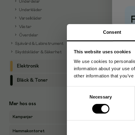
Underdelar
Underkläder
Varselkläder
Västar
Pr
Consent
Överdelar
Sjukvård & Labinstrument
This website uses cookies
Skyddskläder & Säkerhet
We use cookies to personalis
Elektronik
information about your use of
other information that you’ve
Bläck & Toner
Consent
Necessary
Selection
Mer hos oss
Kampanjer
Hemmakontoret