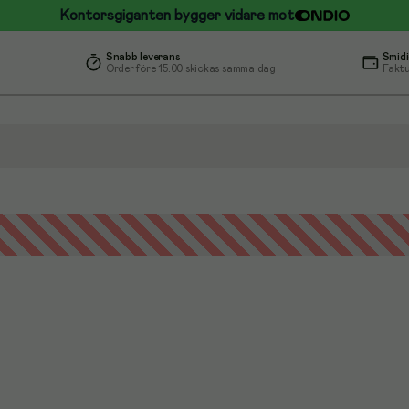
Kontorsgiganten bygger vidare mot
Snabb leverans
Smidi
Order före 15.00 skickas samma dag
Faktu