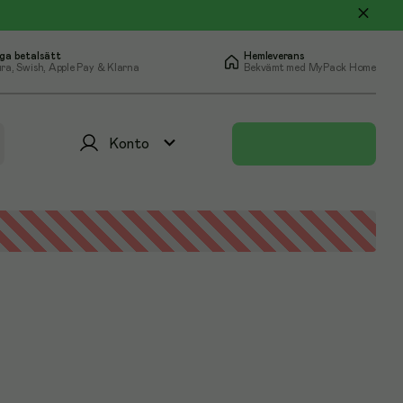
ga betalsätt
Hemleverans
ra, Swish, Apple Pay & Klarna
Bekvämt med MyPack Home
Konto