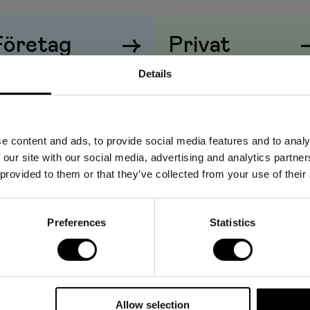
Företag
→
Privat
iser visas
utan
moms
Priser visas
med
moms
Details
e content and ads, to provide social media features and to analy
 our site with our social media, advertising and analytics partn
 provided to them or that they’ve collected from your use of their
Preferences
Statistics
Allow selection