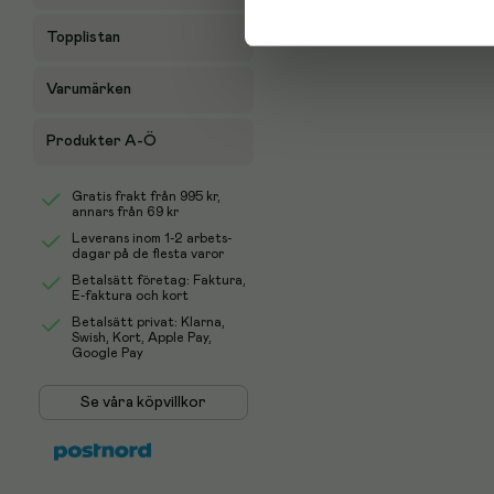
Topplistan
Varumärken
Produkter A-Ö
Gratis frakt från
995 kr
,
annars från 69 kr
Leverans inom 1-2 arbets-
dagar på de flesta varor
Betalsätt företag: Faktura,
E-faktura och kort
Betalsätt privat: Klarna,
Swish, Kort, Apple Pay,
Google Pay
Se våra köpvillkor