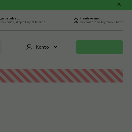
ga betalsätt
Hemleverans
ra, Swish, Apple Pay & Klarna
Bekvämt med MyPack Home
Konto