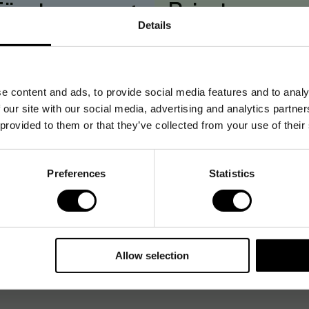
Företag
→
Privat
Details
iser visas
utan
moms
Priser visas
med
moms
e content and ads, to provide social media features and to analy
 our site with our social media, advertising and analytics partn
 provided to them or that they’ve collected from your use of their
Preferences
Statistics
Allow selection