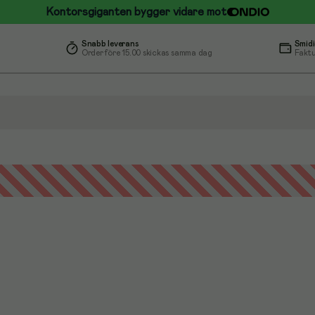
Kontorsgiganten bygger vidare mot
Snabb leverans
Smidi
Order före 15.00 skickas samma dag
Faktu