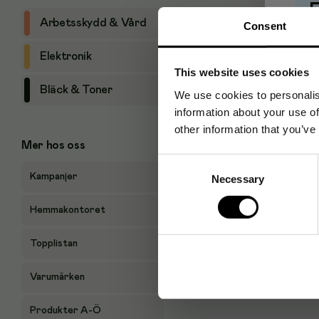
Arbetsskydd & Vård
Consent
Pr
Elektronik
This website uses cookies
Bläck & Toner
We use cookies to personalis
information about your use of
other information that you’ve
Mer hos oss
Consent
Kampanjer
Necessary
Selection
Hemmakontoret
Topplistan
Varumärken
Produkter A-Ö