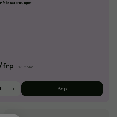
r från externt lager
/
frp
Exkl. moms
Köp