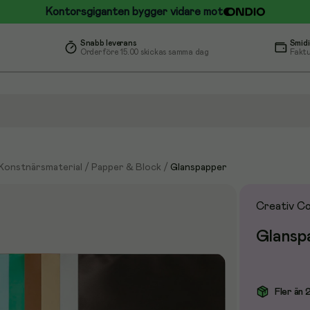
Kontorsgiganten bygger vidare mot
Snabb leverans
Smidi
Order före 15.00 skickas samma dag
Faktu
 Konstnärsmaterial
/
Papper & Block
/
Glanspapper
Creativ C
Glansp
Fler än 2