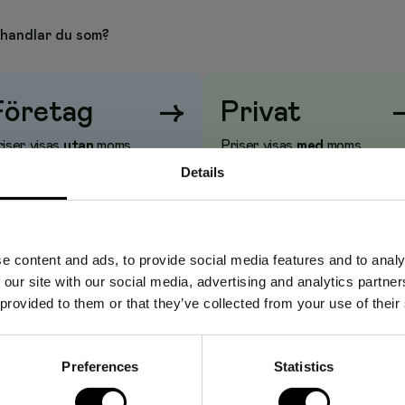
ssel och dekorationer där din kreativitet får utrymme och
handlar du som?
skort, anteckningsböcker eller personliga dagböcker. Skapa
eller julhjärtan eller något annat dekorativt. Klipp och klistra.
er.
Företag
→
Privat
iser visas
utan
moms
Priser visas
med
moms
Details
e content and ads, to provide social media features and to analy
 our site with our social media, advertising and analytics partn
 provided to them or that they’ve collected from your use of their
Preferences
Statistics