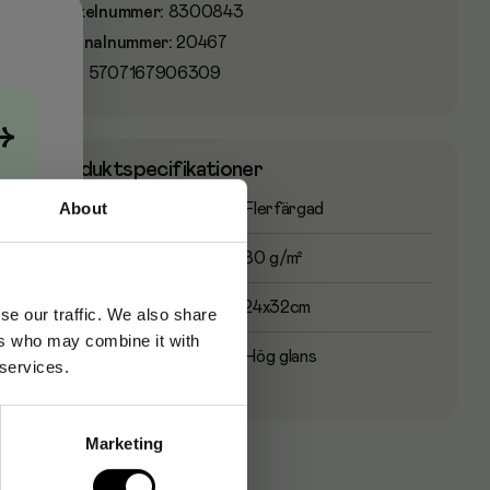
Artikelnummer
:
8300843
Originalnummer
:
20467
EAN:
5707167906309
→
Produktspecifikationer
About
Färg
Flerfärgad
Pappersvikt
80 g/m²
Pappersstorlek
24x32cm
se our traffic. We also share
ers who may combine it with
Glansnivå
Hög glans
 services.
Marketing