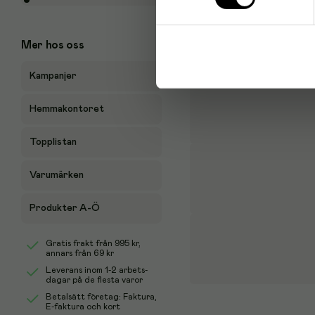
Mer hos oss
Kampanjer
Hemmakontoret
Topplistan
Varumärken
Produkter A-Ö
Gratis frakt från
995 kr
,
annars från 69 kr
Leverans inom 1-2 arbets-
dagar på de flesta varor
Betalsätt företag: Faktura,
E-faktura och kort