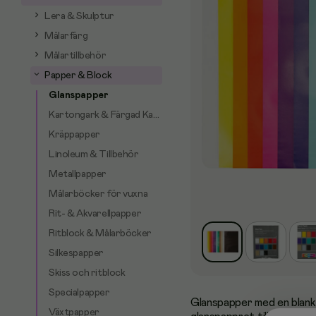
Lera & Skulptur
Målarfärg
Målartillbehör
Papper & Block
Glanspapper
Kartongark & Färgad Kartong
Kräppapper
Linoleum & Tillbehör
Metallpapper
Målarböcker för vuxna
Rit- & Akvarellpapper
Ritblock & Målarböcker
Silkespapper
Skiss och ritblock
Specialpapper
Glanspapper med en blank 
Växtpapper