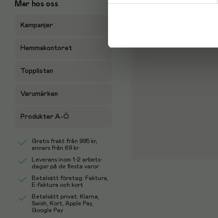
Mer hos oss
Kampanjer
Hemmakontoret
Topplistan
Varumärken
Produkter A-Ö
Gratis frakt från
995 kr
,
annars från 69 kr
Leverans inom 1-2 arbets-
dagar på de flesta varor
Betalsätt företag: Faktura,
E-faktura och kort
Betalsätt privat: Klarna,
Swish, Kort, Apple Pay,
Google Pay