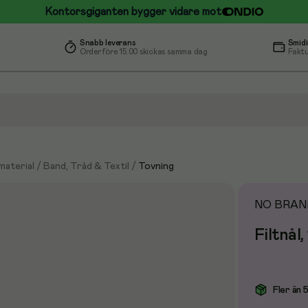
Kontorsgiganten bygger vidare mot
Snabb leverans
Smidi
Order före 15.00 skickas samma dag
Faktu
material
/
Band, Tråd & Textil
/
Tovning
NO BRAN
Filtnål,
Fler än 5