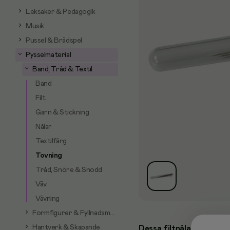
Leksaker & Pedagogik
Musik
Pussel & Brädspel
Pysselmaterial
Band, Tråd & Textil
Band
Filt
Garn & Stickning
Nålar
Textilfärg
Tovning
Tråd, Snöre & Snodd
Väv
Vävning
Formfigurer & Fyllnadsmaterial
Hantverk & Skapande
Dessa filtnålar är lämplig