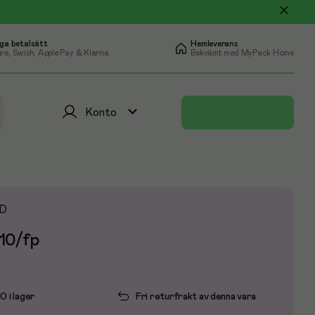
ga betalsätt
Hemleverans
ra, Swish, Apple Pay & Klarna
Bekvämt med MyPack Home
Konto
D
 10/fp
0 i lager
Fri returfrakt av denna vara