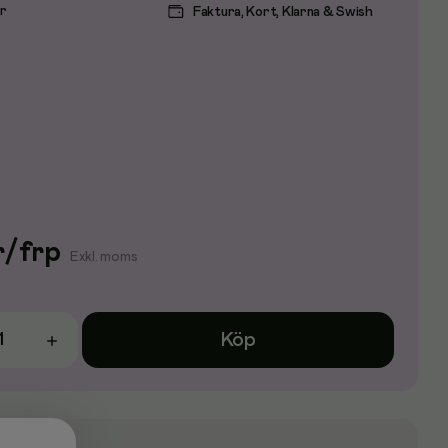
ar
Faktura, Kort, Klarna & Swish
r
/
frp
Exkl. moms
Köp