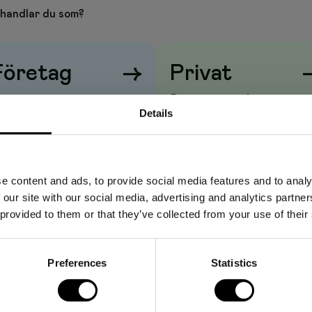
handlar du som?
Skapa tredimensionella former i ull utan att använda vatten och
n och ner, genom ullen flera gånger för att nåla samman
.
Företag
→
Privat
rat utseende på båda sidorna av tyget
iser visas
utan
moms
Priser visas
med
moms
ekt
Details
r
t separat trähandtag för enklare användning
e content and ads, to provide social media features and to analy
 our site with our social media, advertising and analytics partn
 provided to them or that they’ve collected from your use of their
Preferences
Statistics