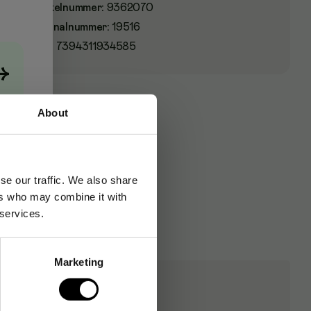
Artikelnummer
:
9362070
Originalnummer
:
19516
EAN:
7394311934585
→
About
se our traffic. We also share
ers who may combine it with
 services.
Marketing