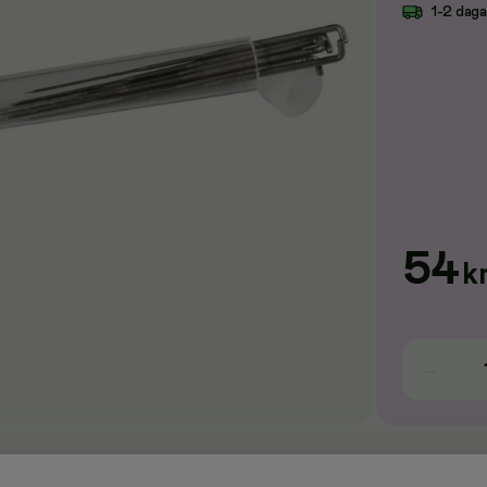
1-2 dag
54
k
a när du vill göra olika textilskapelser utan lim, tråd eller