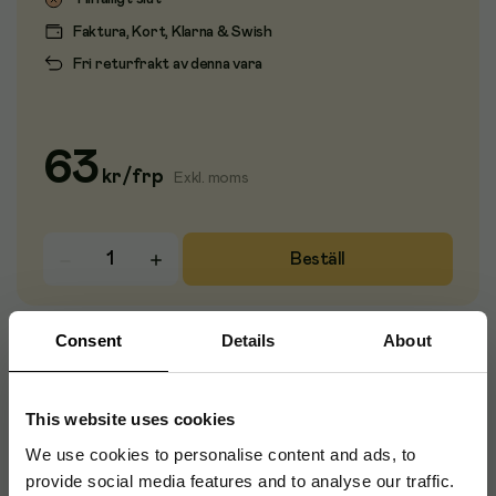
Faktura, Kort, Klarna & Swish
Fri returfrakt av denna vara
63
kr
/
frp
Exkl. moms
Beställ
Visselpipa senior i plast. Du kan köpa till band som du
hittar
Consent
Details
About
här
.
This website uses cookies
We use cookies to personalise content and ads, to
Artikelnummer
:
129478
provide social media features and to analyse our traffic.
Originalnummer
:
PW-40