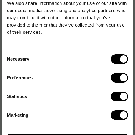
We also share information about your use of our site with
EAN:
7393237955001
our social media, advertising and analytics partners who
may combine it with other information that you’ve
provided to them or that they’ve collected from your use
of their services.
Produktspecifikationer
Materialtyp
Plast
Consent
Användningsområde
Sport
Necessary
Selection
Preferences
Statistics
Marketing