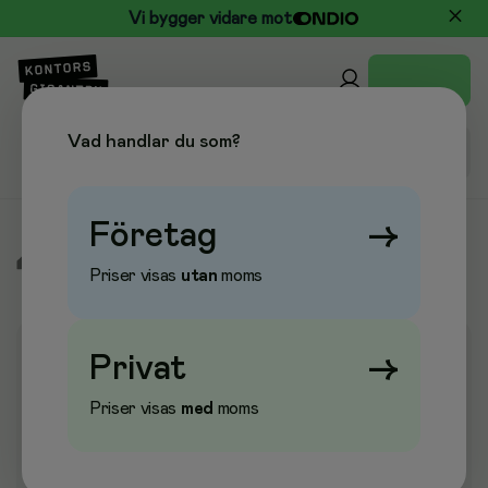
Vi bygger vidare mot
Vad handlar du som?
Företag
→
/
Skola & Hobby
/
Skolidrott
/
Idrott Övrigt
Priser visas
utan
moms
Privat
→
Priser visas
med
moms