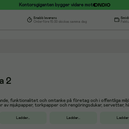
Kontorsgiganten bygger vidare mot
Snabb leverans
Smidi
Order före 15.00 skickas samma dag
Faktu
a 2
ande, funktionalitet och omtanke på företag och i offentliga mi
av mjukpapper, torkpapper och rengöringsdukar, servetter, hålla
Laddar...
Laddar...
Laddar..