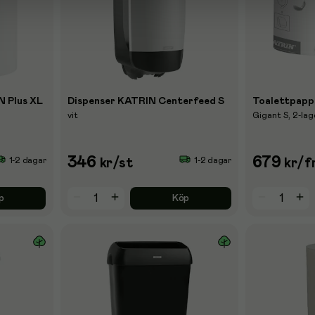
N Plus XL
Dispenser KATRIN Centerfeed S
Toalettpapp
vit
Gigant S, 2-lag
346
679
1-2 dagar
1-2 dagar
kr
/st
kr
/f
p
Köp