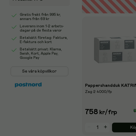
Gratis frakt från
995 kr
,
annars från 69 kr
Leverans inom 1-2 arbets-
dagar på de flesta varor
Betalsätt företag: Faktura,
E-faktura och kort
Betalsätt privat: Klarna,
Swish, Kort, Apple Pay,
Google Pay
Se våra köpvillkor
Pappershandduk KATRIN
Zag 2 4000/fp
758
kr
/frp
Kö