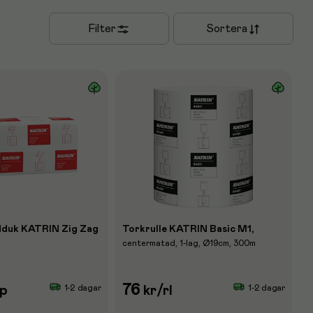
Filter
Sortera
duk KATRIN Zig Zag
Torkrulle KATRIN Basic M1,
centermatad, 1-lag, Ø19cm, 300m
76
1-2 dagar
1-2 dagar
rp
kr
/rl