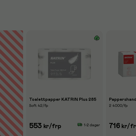
Toalettpapper KATRIN Plus 285
Pappershand
Soft 42/fp
2 4000/fp
553
716
1-2 dagar
kr
/frp
kr
/f