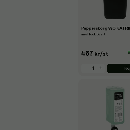
Papperskorg WC KATRI
med lock Svart
467
kr
/st
Kö