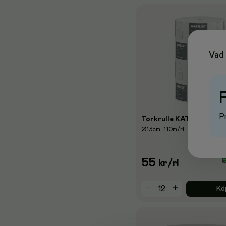
Vad 
Pr
Torkrulle KATRIN Plus S1,
Ø13cm, 110m/rl, 12rl/FP
55
kr
/rl
Kö