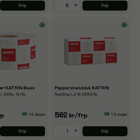
Köp
Köp
er KATRIN Basic
Pappershandduk KATRIN
er, 265m, 12/fp
NonStop L2 W 2250/fp
562
1-2 dagar
1-2 dagar
rp
kr
/frp
Köp
Köp