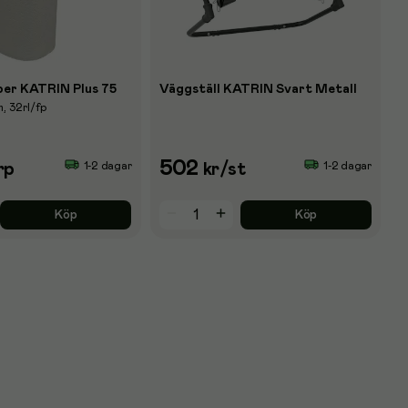
per KATRIN Plus 75
Väggställ KATRIN Svart Metall
m, 32rl/fp
502
1-2 dagar
1-2 dagar
rp
kr
/st
Köp
Köp