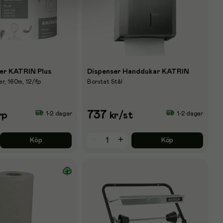
er KATRIN Plus
Dispenser Handdukar KATRIN
er, 160m, 12/fp
Borstat Stål
737
1-2 dagar
1-2 dagar
rp
kr
/st
Köp
Köp