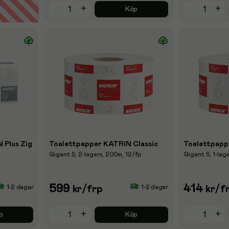
Köp
 Plus Zig
Toalettpapper KATRIN Classic
Toalettpapp
Gigant S, 2-lagers, 200m, 12/fp
Gigant S, 1-lag
599
414
1-2 dagar
1-2 dagar
kr
/frp
kr
/f
p
Köp