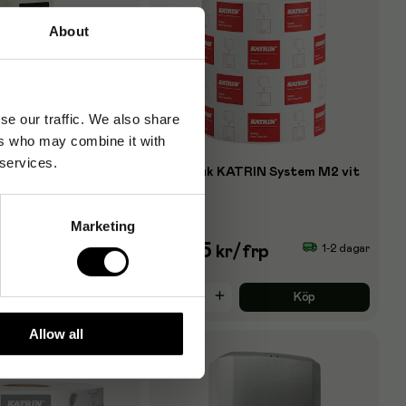
About
se our traffic. We also share
ers who may combine it with
 services.
TRIN, oparfymerad
Handduk KATRIN System M2 vit
6/fp
Marketing
1 045
1-2 dagar
1-2 dagar
kr
/frp
Köp
Köp
Allow all