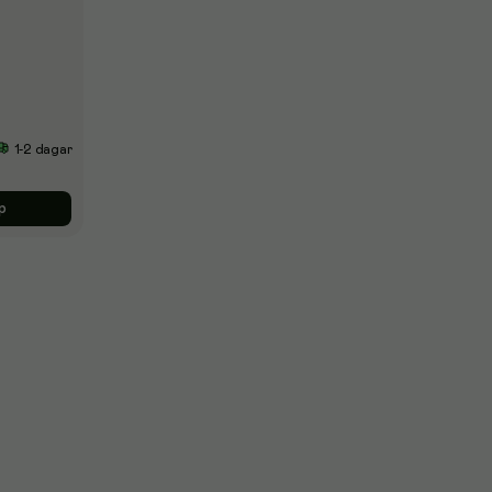
1-2 dagar
p