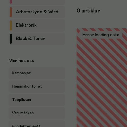
0
artiklar
Arbetsskydd & Vård
Elektronik
Error loading data
Bläck & Toner
Mer hos oss
Kampanjer
Hemmakontoret
Topplistan
Varumärken
Produkter A-Ö