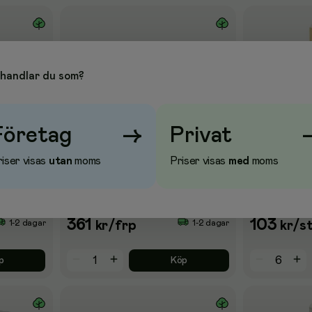
handlar du som?
Företag
→
Privat
iser visas
utan
moms
Priser visas
med
moms
 1-lag,
Toalettpapper KATRIN Basic
Tvål KATRIN
Gigant M, 1-lager, 435m, 6/fp
1L
361
103
1-2 dagar
1-2 dagar
kr
/frp
kr
/s
p
Köp