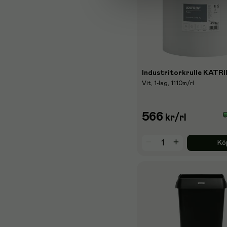
Industritorkrulle KATRI
Vit, 1-lag, 1110m/rl
566
kr
/rl
Kö