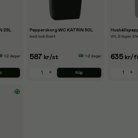
N 25L
Papperskorg WC KATRIN 50L
Hushållspap
med lock Svart
Vit, 2-lager, 21
587
635
1-2 dagar
1-2 dagar
kr
/st
kr
/f
p
Köp