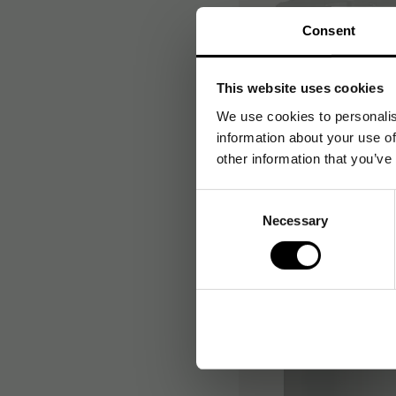
Consent
This website uses cookies
We use cookies to personalis
information about your use of
other information that you’ve
Toalettpapper KATRIN 
System 36/fp
Consent
Necessary
Selection
1 026
kr
/frp
Kö