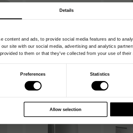
Details
e content and ads, to provide social media features and to analy
 our site with our social media, advertising and analytics partn
 provided to them or that they’ve collected from your use of their
Plus
Toalettpapper KATRIN Plus
Skumtvål KA
Gigant M2, 2-lager, 310m, 6/fp
pH 4.5, 1L, 6/fp
Preferences
Statistics
516
118
1-2 dagar
1-2 dagar
kr
/frp
kr
/st
p
Köp
Allow selection