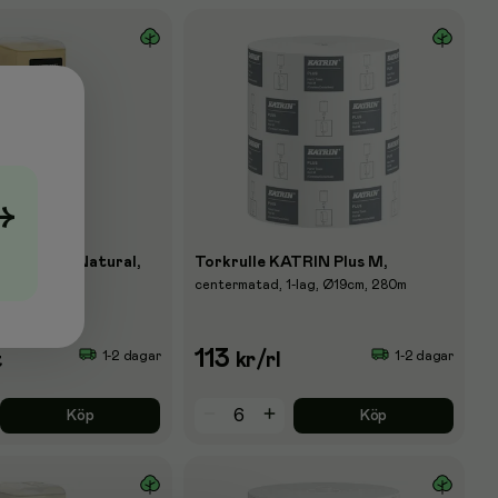
→
 Handtvål Natural,
Torkrulle KATRIN Plus M,
centermatad, 1-lag, Ø19cm, 280m
113
1-2 dagar
1-2 dagar
t
kr
/rl
Köp
Köp