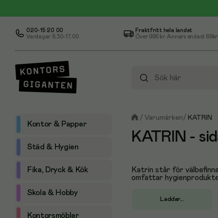
020-15 20 00
Fraktfritt hela landet
Vardagar 8.30-17.00
Över
995 kr
. Annars endast 69kr
/
Varumärken
/
KATRIN
Kontor & Papper
KATRIN
- sid
Städ & Hygien
Fika, Dryck & Kök
Katrin står för välbefinn
omfattar hygienprodukter 
Skola & Hobby
Laddar...
Kontorsmöbler