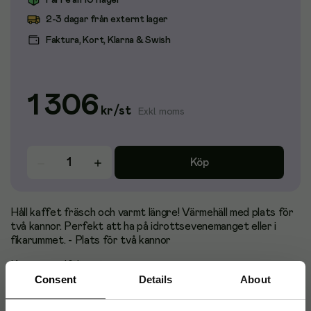
Färre än 10 i lager
2-3 dagar från externt lager
Faktura, Kort, Klarna & Swish
1 306
kr
/
st
Exkl. moms
Köp
Håll kaffet fräsch och varmt längre! Värmehäll med plats för
två kannor. Perfekt att ha på idrottsevenemanget eller i
fikarummet. - Plats för två kannor
Kannor medföljer ej.
Consent
Details
About