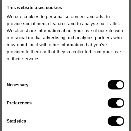
Artikelnummer
:
1001120
This website uses cookies
We use cookies to personalise content and ads, to
provide social media features and to analyse our traffic.
We also share information about your use of our site with
Produktspecifikationer
our social media, advertising and analytics partners who
Kapacitet
3.6 L
may combine it with other information that you’ve
provided to them or that they’ve collected from your use
Automatisk avstängning
Nej
of their services.
Vattenanslutning
Nej
Consent
Necessary
Selection
Tillbehör
Preferences
Glaskanna kaffebryggare Coffee Queen / CREM
Statistics
153
kr
2-3 dagar