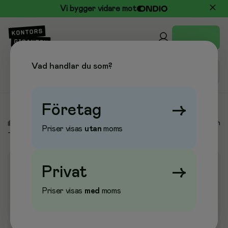
Vi bygger vidare mot
Vad handlar du som?
Företag
→
/
Fika, Dryck & Kök
/
Kaffebryggare & Termos
/
Coffee Queen
Priser visas
utan
moms
- CREM
Privat
→
Priser visas
med
moms