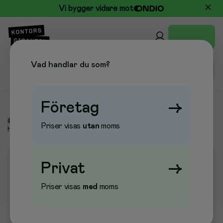
Vi bygger vidare mot
Vad handlar du som?
Företag
→
/
Kontorsmöbler
/
Bord & Skrivbord
/
Skrivbord -
Priser visas
utan
moms
höj-/sänkbar
Privat
→
Priser visas
med
moms