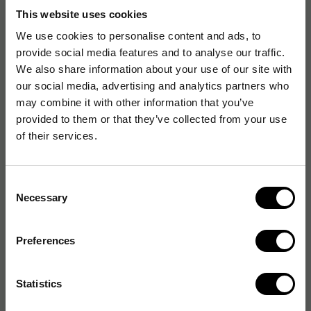
This website uses cookies
Artikelnummer
:
270027
We use cookies to personalise content and ads, to
Originalnummer
:
12800-4 + 341160SGR
provide social media features and to analyse our traffic.
We also share information about your use of our site with
our social media, advertising and analytics partners who
may combine it with other information that you’ve
Produktspecifikationer
provided to them or that they’ve collected from your use
Höjdjustering
Ja
of their services.
Bredd
1200 mm
Consent
Färg ben
Silver
Necessary
Selection
Färg bordsskiva
Bok
Preferences
Djup
800 mm
Statistics