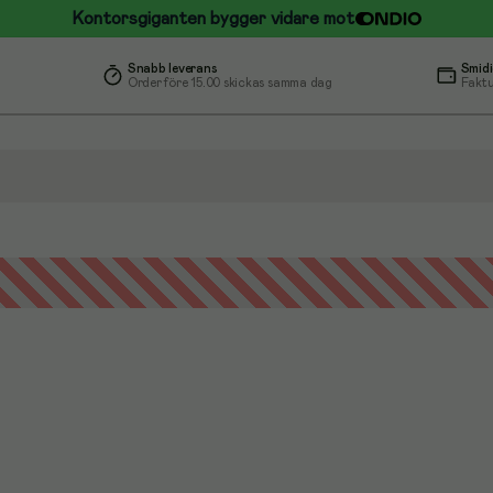
Kontorsgiganten bygger vidare mot
Snabb leverans
Smidi
Order före 15.00 skickas samma dag
Faktu