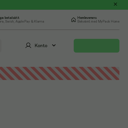
ga betalsätt
Hemleverans
ra, Swish, Apple Pay & Klarna
Bekvämt med MyPack Home
Konto