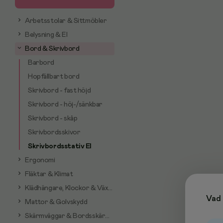
Arbetsstolar & Sittmöbler
Belysning & El
Bord & Skrivbord
Barbord
Hopfällbart bord
Skrivbord - fast höjd
Skrivbord - höj-/sänkbar
Skrivbord - skåp
Skrivbordsskivor
Skrivbordsstativ El
Ergonomi
Fläktar & Klimat
Klädhängare, Klockor & Växter
Vad 
Mattor & Golvskydd
Skärmväggar & Bordsskärmar