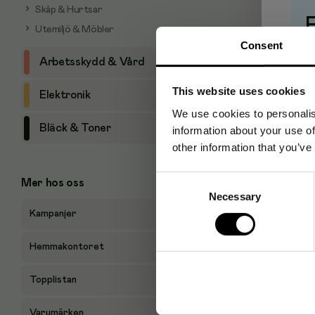
Skåp & Hurtsar
Utemiljö & Möbler
Consent
Pr
Arbetsskydd & Vård
This website uses cookies
Elektronik
We use cookies to personalis
Bläck & Toner
information about your use of
other information that you’ve
Consent
Mer hos oss
Necessary
Selection
Kampanjer
Hemmakontoret
Topplistan
Varumärken