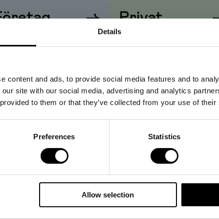
Företag
→
Privat
Details
iser visas
utan
moms
Priser visas
med
moms
e content and ads, to provide social media features and to analy
 our site with our social media, advertising and analytics partn
 provided to them or that they’ve collected from your use of their
Preferences
Statistics
Allow selection