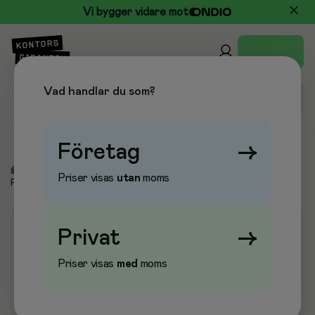
Vi bygger vidare mot
Vad handlar du som?
Företag
→
/
Skola & Hobby
/
Skrivhäften & Lösblad skola
/
Priser visas
utan
moms
Provskrivningspapper
Privat
→
Priser visas
med
moms