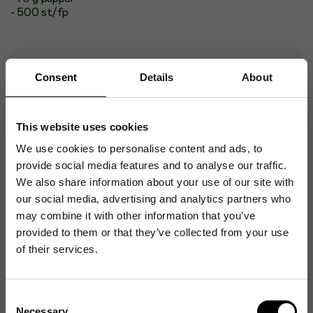
- 500 st/fp
Artikelnummer
:
2302030
Consent
Details
About
Originalnummer
:
10206
EAN:
7322390533757
This website uses cookies
We use cookies to personalise content and ads, to
provide social media features and to analyse our traffic.
Produktspecifikationer
We also share information about your use of our site with
our social media, advertising and analytics partners who
Pappersformat
A4
may combine it with other information that you’ve
provided to them or that they’ve collected from your use
Linjeringstyp
Linjärt
of their services.
Linjeavstånd
18 mm
Consent
Necessary