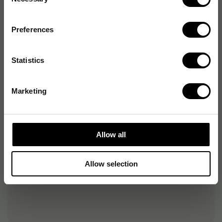
Selection
Produktalternativ
Preferences
Provskrivpapper A4, linjerat, 500/fp
102
kr
1-2 dagar
Statistics
Provskrivpapper A3, vikt, linjerat, 250/fp
Marketing
98
kr
1-2 dagar
Provskrivpapper A3 tryckt, vikt, linjerat, 250/fp
Allow all
98
kr
1-2 dagar
Allow selection