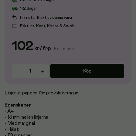
Fler än 1000 i lager
1-2 dagar
Fri returfrakt av denna vara
Faktura, Kort, Klarna & Swish
102
kr
/
frp
Exkl. moms
Köp
Linjerat papper för provskrivningar.
Egenskaper
- A4
- 18 mm mellan linjerna
- Med marginal
- Hålat
- 70 g papper