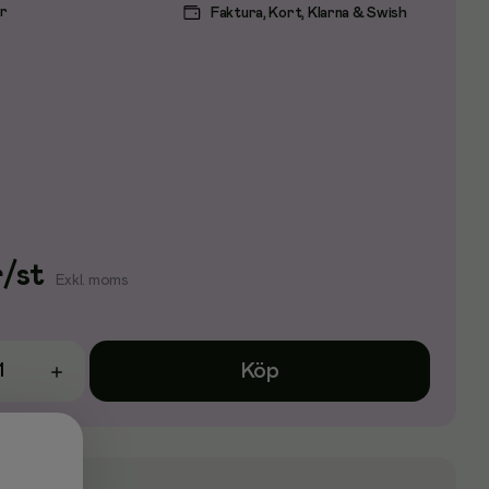
ar
Faktura, Kort, Klarna & Swish
r
/
st
Exkl. moms
Köp