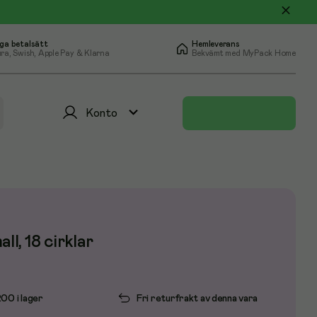
ga betalsätt
Hemleverans
ra, Swish, Apple Pay & Klarna
Bekvämt med MyPack Home
Konto
ll, 18 cirklar
200 i lager
Fri returfrakt av denna vara