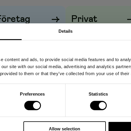
ast.
mer på papper, kort och tyg med den här praktiska
Företag
→
Privat
här mallen är tillverkad av tålig gul plast och är idealisk för
r cirkelmallen från Arda, som passar perfekt för pedagogiska
iser visas
utan
moms
Priser visas
med
moms
Details
är från 1 till 30 mm stora.
verksprojekt och användning på kontor
e content and ads, to provide social media features and to analy
de varje kvarts varv
 our site with our social media, advertising and analytics partn
rats från 1 till 30 mm
 provided to them or that they’ve collected from your use of their
Preferences
Statistics
Allow selection