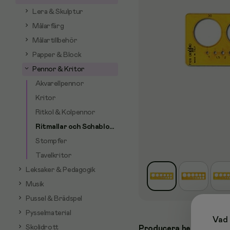
Lera & Skulptur
Målarfärg
Målartillbehör
Papper & Block
Pennor & Kritor
Akvarellpennor
Kritor
Ritkol & Kolpennor
Ritmallar och Schabloner
Stompfer
Tavelkritor
Leksaker & Pedagogik
Musik
Pussel & Brädspel
Pysselmaterial
Vad 
Skolidrott
Producera helt runda fo