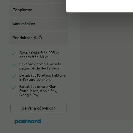
Topplistan
Varumärken
Produkter A-Ö
Gratis frakt från
995 kr
,
annars från 69 kr
Leverans inom 1-2 arbets-
dagar på de flesta varor
Betalsätt företag: Faktura,
E-faktura och kort
Betalsätt privat: Klarna,
Swish, Kort, Apple Pay,
Google Pay
Se våra köpvillkor