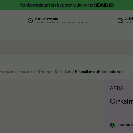
Kontorsgiganten bygger vidare mot
Snabb leverans
Smidi
Order före 15.00 skickas samma dag
Faktu
 Konstnärsmaterial
/
Pennor & Kritor
/
Ritmallar och Schabloner
ARDA
Cirkelma
Fler än 