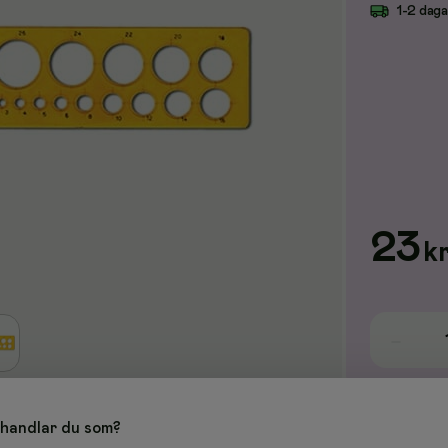
1-2 dag
23
k
handlar du som?
rmer med den här cirkelmallen från Arda, som är