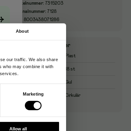
Artikelnummer
:
7315203
Originalnummer
:
7128
→
EAN:
8003438071286
About
Produktspecifikationer
Materialtyp
Plast
se our traffic. We also share
ers who may combine it with
Antal delar
18 st
 services.
Färgalternativ
Gul
Marketing
Mönstertyp
Cirkulär
Allow all