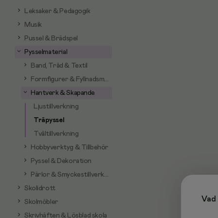
Leksaker & Pedagogik
Musik
Pussel & Brädspel
Pysselmaterial
Band, Tråd & Textil
Formfigurer & Fyllnadsmaterial
Hantverk & Skapande
Ljustillverkning
Träpyssel
Tvåltillverkning
Hobbyverktyg & Tillbehör
Pyssel & Dekoration
Pärlor & Smyckestillverkning
Skolidrott
Vad 
Skolmöbler
Skrivhäften & Lösblad skola