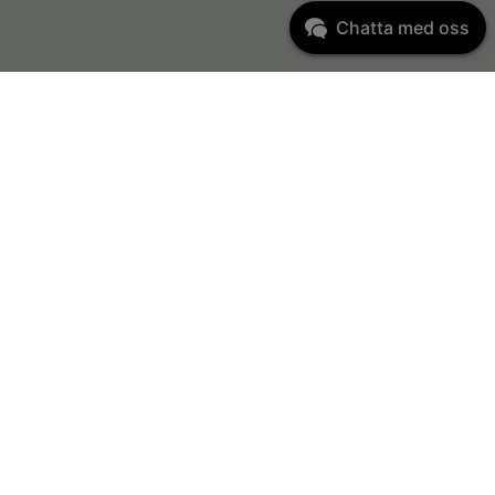
Chatta med oss
Varumärken
per
Abena