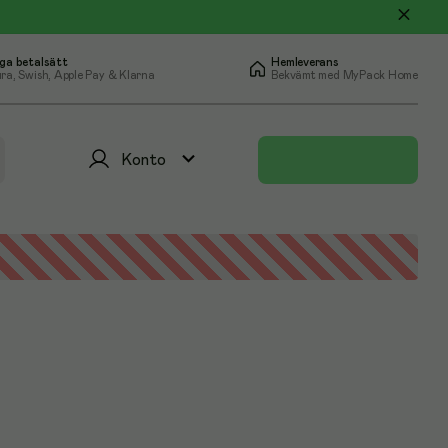
ga betalsätt
Hemleverans
ra, Swish, Apple Pay & Klarna
Bekvämt med MyPack Home
Konto