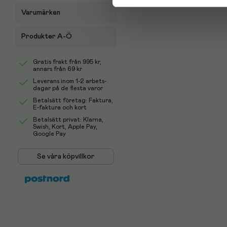
Varumärken
Produkter A-Ö
Gratis frakt från
995 kr
,
annars från 69 kr
Leverans inom 1-2 arbets-
dagar på de flesta varor
Betalsätt företag: Faktura,
E-faktura och kort
Betalsätt privat: Klarna,
Swish, Kort, Apple Pay,
Google Pay
Se våra köpvillkor