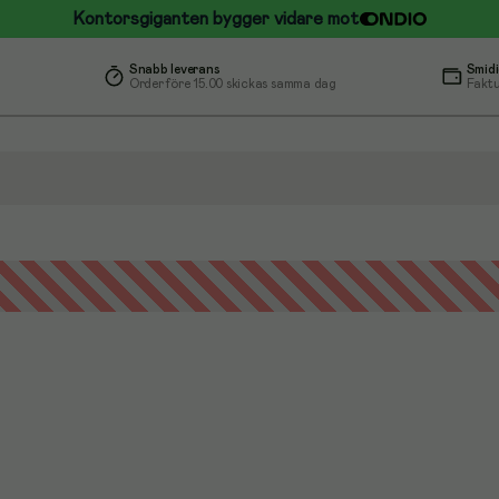
Kontorsgiganten bygger vidare mot
Snabb leverans
Smidi
Order före 15.00 skickas samma dag
Faktu