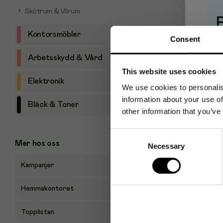
Skötrum & Vilrum
Kontorsmöbler
Consent
Pr
Arbetsskydd & Vård
This website uses cookies
Elektronik
We use cookies to personalis
information about your use of
Bläck & Toner
other information that you’ve
Consent
Mer hos oss
Necessary
Selection
Kampanjer
Hemmakontoret
Topplistan