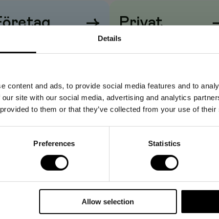
Företag
→
Privat
Details
iser visas
utan
moms
Priser visas
med
moms
e content and ads, to provide social media features and to analy
 our site with our social media, advertising and analytics partn
 provided to them or that they’ve collected from your use of their
Preferences
Statistics
Allow selection