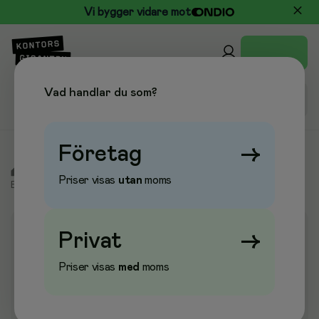
Vi bygger vidare mot
Vad handlar du som?
Företag
→
/
Arbetsskydd & Vård
/
Skyddskläder & Säkerhet
/
Priser visas
utan
moms
Engångshandskar
/
Nitrilhandskar
Privat
→
Priser visas
med
moms