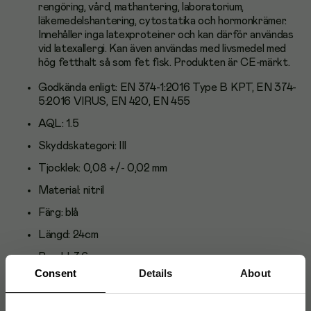
rengöring, vård, mathantering, laboratorium,
läkemedelshantering, cytostatika och hormonkrämer.
Innehåller inga latexproteiner och kan därför användas
vid latexallergi. Kan även användas med livsmedel med
hög fetthalt så som fet fisk. Produkten är CE-märkt.
Godkända enligt: EN 374-1:2016 Type B KPT, EN 374-
5:2016 VIRUS, EN 420, EN 455
AQL: 1.5
Skyddskategori: III
Tjocklek: 0,08 +/- 0,02 mm
Material: nitril
Färg: blå
Längd: 24cm
Bredd: 7,6cm
Consent
Details
About
Storlek: XL
Livsmedelsgodkänd