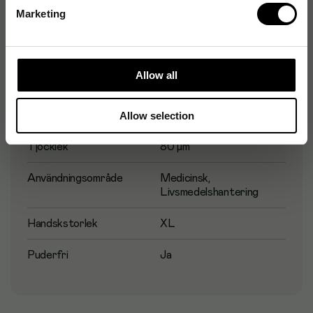
Marketing
Produktspecifikationer
Allow all
Livsmedelsgodkänd
Ja
Färg
Allow selection
Blå
Tjocklek
80 µm
Användningsområde
Medicinsk,
Livsmedelshantering
Handskstorlek
XL
Puderfri
Ja