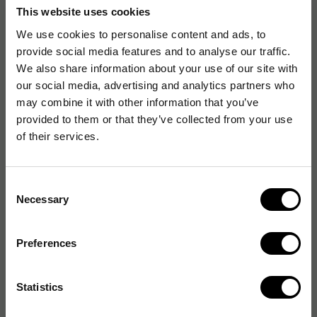
This website uses cookies
Puderfri
We use cookies to personalise content and ads, to
Latexfri
provide social media features and to analyse our traffic.
Ftalatfri
We also share information about your use of our site with
CE-märkt
our social media, advertising and analytics partners who
may combine it with other information that you’ve
provided to them or that they’ve collected from your use
of their services.
EU-försäkran
Consent
Livsmedelscertifikat
Necessary
Selection
Produktblad
Preferences
Artikelnummer
:
14968634
Statistics
Originalnummer
:
1999905275
EAN:
5703538455735