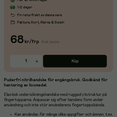
Fler än 1000 i lager
1-2 dagar
Fri returfrakt av denna vara
Faktura, Kort, Klarna & Swish
68
kr
/
frp
Exkl. moms
Köp
Puderfri nitrilhandske för engångsbruk. Godkänd för
hantering av livsmedel.
Elastisk undersökningshandske med ruggad ytstruktur på
fingertopparna. Anpassar sig efter handens form under
användning och inte stör användarens fingertoppskänsla.
Kan användas för många olika uppgifter och ämnen, t.ex.