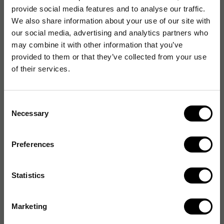
Artikelnummer
:
7324360
provide social media features and to analyse our traffic.
Originalnummer
:
C7120SP3
We also share information about your use of our site with
EAN:
095205039542
our social media, advertising and analytics partners who
may combine it with other information that you’ve
provided to them or that they’ve collected from your use
of their services.
Specifikationer
Consent
Egenskaper
Necessary
Selection
General properties
Preferences
Statistics
Marketing