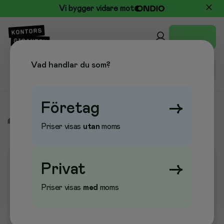
Vi bygger vidare mot
Vad handlar du som?
Företag
→
/
Priser visas
utan
moms
Privat
→
Priser visas
med
moms