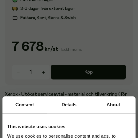
Färre än 10 i lager
2-3 dagar från externt lager
Faktura, Kort, Klarna & Swish
7 678
kr
/
st
Exkl. moms
Köp
Xerox - Utökat serviceavtal - material och tillverkning (för
skrivare och multifunktionsmaskiner för kontor) - 2 år (2:a
Consent
Details
About
eller 3:e året) - för P/N: C7120V_D, C7120V_DN,
C7120V_T
This website uses cookies
We use cookies to personalise content and ads, to