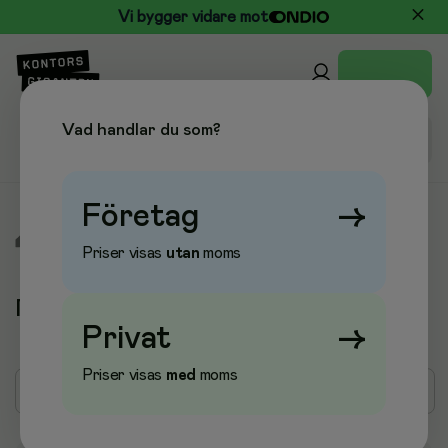
Vi bygger vidare mot
Vad handlar du som?
Företag
→
/
Varumärken
/
MARABOU
Priser visas
utan
moms
MARABOU
Privat
→
Priser visas
med
moms
Filter
Sortera