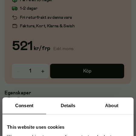
Färre än 10 i lager
1-2 dagar
Fri returfrakt av denna vara
Faktura, Kort, Klarna & Swish
521
kr
/
frp
Exkl. moms
Köp
Egenskaper
- Steril vara
- Återfuktar och rensar upp såret
Consent
Details
About
- Absorberar sårvätska
- Befrämjar fuktig sårläkning
- 10/fp
This website uses cookies