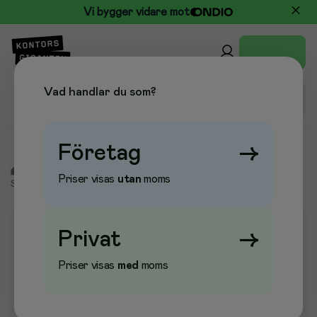
Vi bygger vidare mot
Vad handlar du som?
Företag
→
/
Arbetsskydd & Vård
/
Sjukvård & Labinstrument
/
Priser visas
utan
moms
Sårbehandling
/
Sårrengöring & Hudrengöring
Privat
→
Priser visas
med
moms