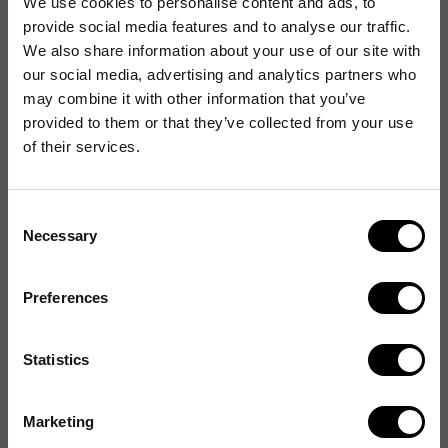
We use cookies to personalise content and ads, to
provide social media features and to analyse our traffic.
Artikelnummer
:
865344
We also share information about your use of our site with
our social media, advertising and analytics partners who
Originalnummer
:
7308
may combine it with other information that you’ve
EAN:
5000223411183
provided to them or that they’ve collected from your use
of their services.
Produktspecifikationer
Consent
Produktform
Gel
Necessary
Selection
För steril användning
Ja
Preferences
Statistics
Marketing