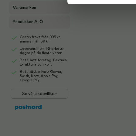
Varumärken
Produkter A-Ö
Gratis frakt från
995 kr
,
annars från 69 kr
Leverans inom 1-2 arbets-
dagar på de flesta varor
Betalsätt företag: Faktura,
E-faktura och kort
Betalsätt privat: Klarna,
Swish, Kort, Apple Pay,
Google Pay
Se våra köpvillkor