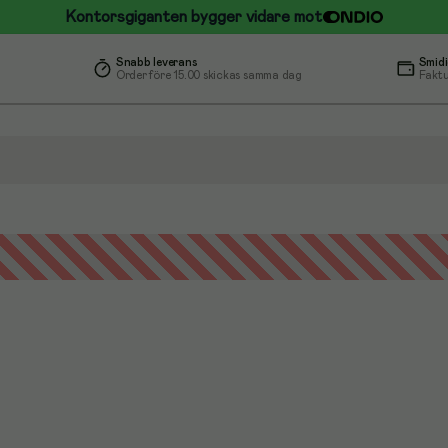
Kontorsgiganten bygger vidare mot
Snabb leverans
Smidi
Order före 15.00 skickas samma dag
Faktu