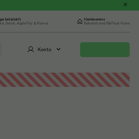
ga betalsätt
Hemleverans
ra, Swish, Apple Pay & Klarna
Bekvämt med MyPack Home
Konto