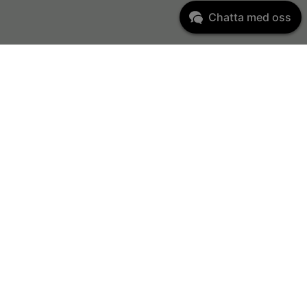
Chatta med oss
Varumärken
per
Abena