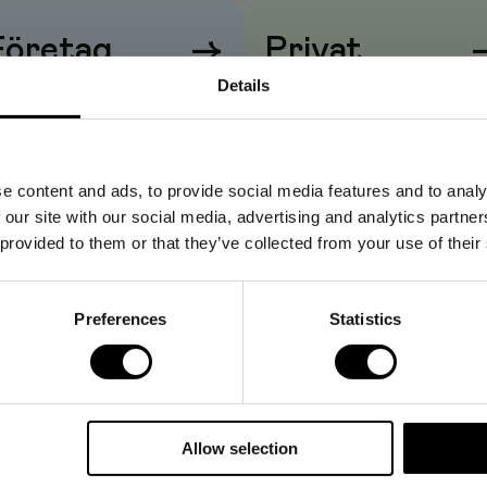
Företag
→
Privat
Details
iser visas
utan
moms
Priser visas
med
moms
e content and ads, to provide social media features and to analy
 our site with our social media, advertising and analytics partn
 provided to them or that they’ve collected from your use of their
Preferences
Statistics
Allow selection