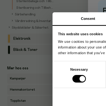
Sterilemballage och Tillbehör
Sterilisering och Tillbehör
Sårbehandling
Consent
Pr
Vårdinredning & Inventarier
Skyddskläder & Säkerhet
This website uses cookies
Elektronik
We use cookies to personalis
information about your use of
Bläck & Toner
other information that you’ve
Consent
Mer hos oss
Necessary
Selection
Kampanjer
Hemmakontoret
Topplistan