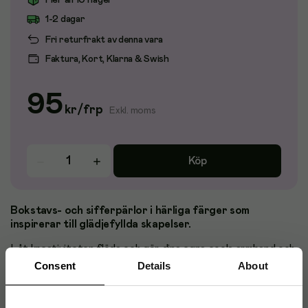
Fler än 10 i lager
1-2 dagar
Fri returfrakt av denna vara
Faktura, Kort, Klarna & Swish
95
kr
/
frp
Exkl. moms
Köp
Bokstavs- och sifferpärlor i härliga färger som
inspirerar till glädjefyllda skapelser.
Låt kreativiteten flöda och gör dina egna coola armband och
halsband med bokstavspärlor. Detta är ett perfekt pyssel
Consent
Details
About
för barn som vill lära sig skriva, läsa och räkna på ett roligt
sätt. Pärlmixen innehåller bokstäverna A-Ö, Æ, Ü samt
symbolerna # och ?.