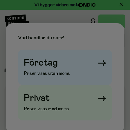
Vi bygger vidare mot
Vad handlar du som?
Företag
→
/
Priser visas
utan
moms
Privat
→
Priser visas
med
moms