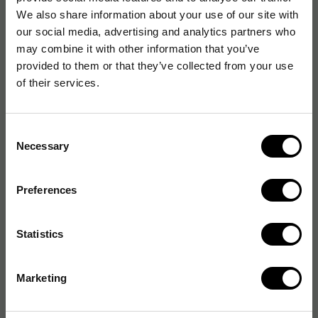
We also share information about your use of our site with
Material: Artificiellt gummi
our social media, advertising and analytics partners who
Mått: 40 x 15 x 8 mm
may combine it with other information that you’ve
Färg: Grön
provided to them or that they’ve collected from your use
of their services.
Artikelnummer
:
6600725
Consent
Originalnummer
:
7098-80GREEN
Necessary
Selection
EAN:
8414034214609
Preferences
Statistics
Marketing